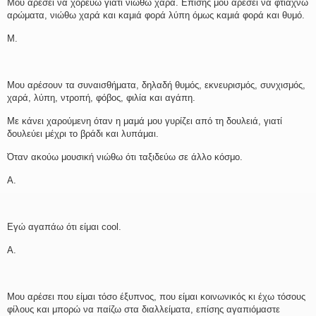
Μου αρέσει να χορεύω γιατί νιώθω χαρά. Επίσης μου αρέσει να φτιάχνω
αρώματα, νιώθω χαρά και καμιά φορά λύπη όμως καμιά φορά και θυμό.
Μ.
Μου αρέσουν τα συναισθήματα, δηλαδή θυμός, εκνευρισμός, συνχισμός,
χαρά, λύπη, ντροπή, φόβος, φιλία και αγάπη.
Με κάνει χαρούμενη όταν η μαμά μου γυρίζει από τη δουλειά, γιατί
δουλεύει μέχρι το βράδι και λυπάμαι.
Όταν ακούω μουσική νιώθω ότι ταξιδεύω σε άλλο κόσμο.
Α.
Εγώ αγαπάω ότι είμαι cool.
Α.
Μου αρέσει που είμαι τόσο έξυπνος, που είμαι κοινωνικός κι έχω τόσους
φίλους και μπορώ να παίζω στα διαλλείματα, επίσης αγαπιόμαστε