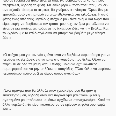
που με ενδιαφέρει πολύ είναι τα ζώα. Να βοηθάω αυτά και ό,τι μας
περιβάλλει, δηλαδή τη φύση. Με ενδιαφέρουν τόσο πολύ που, αν δεν
ανατρίχιαζα τόσο με τα ιατρικά, θα γινόμουν κτηνίατρος. Όμως δεν με
εμποδίζει αυτό γιατί μπορώ να μπω εθελοντικά στη φιλοζωική. Γι αυτό
φέτος ένας από τους μεγάλους στόχους μου είναι ακόμα και τώρα που
είμαι μικρή, να βοηθάω με τον τρόπο μου π.χ. αν βρω μια μέλισσα να
είναι σε μια πισίνα, ας πούμε με τις δικές μου ιδέες να την βγάλω. Και
του χρόνου με το καλό σιγά-σιγά να μπορώ να βοηθάω μεγαλύτερα
ζώα.»
«Ο στόχος μου για τον νέο χρόνο είναι να διαβάσω περισσότερο για να
περάσω τις εξετάσεις για να μπω στο γυμνάσιο που θέλω. Θέλω να
πάρω 10 σε όλα τα μαθήματα. Επίσης, θέλω να έχω καλύτερη
συμπεριφορά και να μην μπλέκω σε καυγάδες. Τέλος θέλω να περάσω
περισσότερο χρόνο μαζί με όλους όσους αγαπάω.»
«Ένα πράγμα που θα άλλαζα στον χαρακτήρα μου θα ήταν η
ευαισθησία μου, δηλαδή όταν για παράδειγμα μαλώνουν φίλοι ή
αγαπημένα μου πρόσωπα, αμέσως αρχίζω να στεναχωριέμαι. Κατά τα
άλλα νομίζω ότι θα είναι καλύτερα να σε κρίνουν οι φίλοι σου παρά
εσύ.»