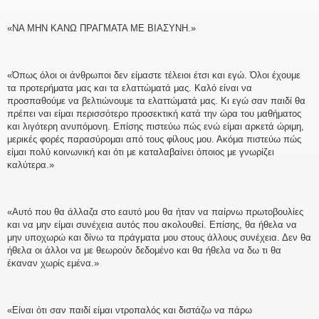
«ΝΑ ΜΗΝ ΚΑΝΩ ΠΡΑΓΜΑΤΑ ΜΕ ΒΙΑΣΥΝΗ.»
«Όπως όλοι οι άνθρωποι δεν είμαστε τέλειοι έτσι και εγώ. Όλοι έχουμε
τα προτερήματα μας και τα ελαττώματά μας. Καλό είναι να
προσπαθούμε να βελτιώνουμε τα ελαττώματά μας. Κι εγώ σαν παιδί θα
πρέπει ναι είμαι περισσότερο προσεκτική κατά την ώρα του μαθήματος
και λιγότερη ανυπόμονη. Επίσης πιστεύω πώς ενώ είμαι αρκετά ώριμη,
μερικές φορές παρασύρομαι από τους φίλους μου. Ακόμα πιστεύω πώς
είμαι πολύ κοινωνική και ότι με καταλαβαίνει όποιος με γνωρίζει
καλύτερα.»
«Αυτό που θα άλλαζα στο εαυτό μου θα ήταν να παίρνω πρωτοβουλίες
και να μην είμαι συνέχεια αυτός που ακολουθεί. Επίσης, θα ήθελα να
μην υποχωρώ και δίνω τα πράγματα μου στους άλλους συνέχεια. Δεν θα
ήθελα οι άλλοι να με θεωρούν δεδομένο και θα ήθελα να δω τι θα
έκαναν χωρίς εμένα.»
«Είναι ότι σαν παιδί είμαι ντροπαλός και διστάζω να πάρω