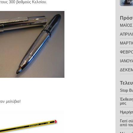
 τους 300 βαθμούς Κελσίου.
Πρόσ
ΜΑΪΟΣ
ΑΠΡΙΛΙ
ΜΑΡΤΙ
ΦΕΒΡΟ
ΙΑΝΟΥ
ΔΕΚΕΜ
Τελευ
Stop Bu
Έκθεση
σαν μολύβια!
μας
Ημερήσ
Γιατί σ
από του