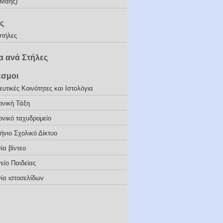
(Μάης)
ς
στήλες
 ανά Στήλες
εσμοι
υτικές Κοινότητες και Ιστολόγια
ονική Τάξη
ονικό ταχυδρομείο
ήνιο Σχολικό Δίκτυο
ία βίντεο
είο Παιδείας
ία ιστοσελίδων