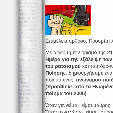
Επιμέλεια άρθρου: Προσμίτη Χ
Με αφορμή τον ορισμό της
21
Ημέρα για την εξάλειψη των
του ρατσισμού
και ταυτόχρο
Ποίησης
, δημιουργήσαμε ένα
ποίημα ενός
ανώνυμου παιδ
(προτάθηκε από τα Ηνωμένα
ποίημα του 2006)
Όταν γεννιέμαι, είμαι μαύρος
Όταν μεγαλώσω, είμαι μαύρο