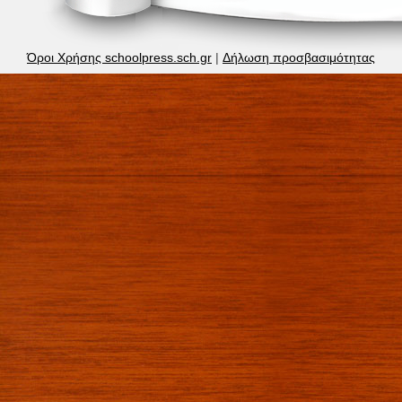
Όροι Χρήσης schoolpress.sch.gr
|
Δήλωση προσβασιμότητας