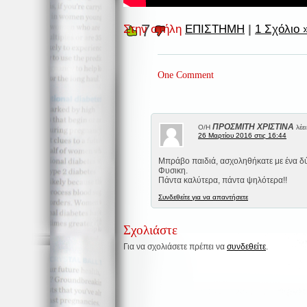
7
Στην στήλη
ΕΠΙΣΤΗΜΗ
|
1 Σχόλιο 
One Comment
ΠΡΟΣΜΙΤΗ ΧΡΙΣΤΙΝΑ
Ο/Η
λέει
26 Μαρτίου 2016 στις 16:44
Μπράβο παιδιά, ασχοληθήκατε με ένα δύ
Φυσικη.
Πάντα καλύτερα, πάντα ψηλότερα!!
Συνδεθείτε για να απαντήσετε
Σχολιάστε
Για να σχολιάσετε πρέπει να
συνδεθείτε
.