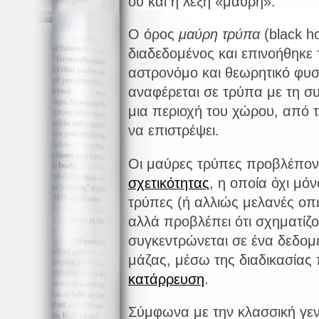
ου και η λέξη «μαύρη».
Ο όρος
μαύρη τρύπα
(black ho
διαδεδομένος και επινοήθηκε
αστρονόμο και θεωρητικό φυσ
αναφέρεται σε τρύπα με τη συ
μια περιοχή του χώρου, από τ
να επιστρέψει.
Οι μαύρες τρύπες προβλέπον
σχετικότητας
, η οποία όχι μόν
τρύπες (ή αλλιώς μελανές οπ
αλλά προβλέπει ότι σχηματίζ
συγκεντρώνεται σε ένα δεδο
μάζας, μέσω της διαδικασίας 
κατάρρευση
.
Σύμφωνα με την κλασσική γενι