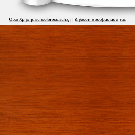
Όροι Χρήσης schoolpress.sch.gr
|
Δήλωση προσβασιμότητας