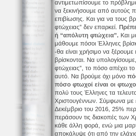
αντιμετωπίσουμε το πρόβλημα
να ξεκινήσουμε από αυτούς 
επιβίωσης. Και για να τους βρ
φτώχειας” δεν επαρκεί.
Πρέπε
ή “απόλυτη φτώχεια”
.
Και μ
μάθουμε πόσοι Έλληνες βρίσκ
-θα είναι χρήσιμο να ξέρουμε
βρίσκονται. Να υπολογίσουμε
φτώχειας”, το πόσο απέχει το
αυτό. Να βρούμε όχι μόνο
πό
πόσο φτωχοί είναι οι φτωχο
πολύ τους Έλληνες τα τελευτα
Χριστουγέννων. Σύμφωνα με 
Δεκέμβριο του 2016, 25% πε
περάσουν τις διακοπές των 
κάθε άλλη φορά, ενώ μια μαρ
αποκάλυψε ότι από την ελάχισ