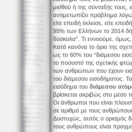
μισθού ή της σύνταξής τους, ε
αντιμετωπίζει πρόβλημα λόγω
είτε επειδή έκλεισε, είτε επει
95% των Ελλήνων το 2014 δήλ
δύσκολα”. Τι εννοούμε, όμως,
Κατά κανόνα το όριο της σχετ
ως το 60% του “διάμεσου εισ
το ποσοστό της σχετικής φτώχ
των ανθρώπων που έχουν εισ
του διάμεσου εισοδήματος. Το
εισόδημα του
διάμεσου ατόμ
βρίσκεται ακριβώς στο μέσο τ
Οι άνθρωποι που είναι πλουσιό
σε αριθμό με τους ανθρώπους
Δυστυχώς, αυτός ο ορισμός δ
τους ανθρώπους είναι πραγμα