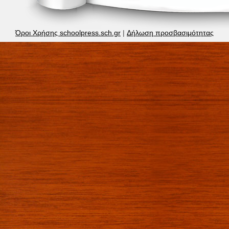
Όροι Χρήσης schoolpress.sch.gr
|
Δήλωση προσβασιμότητας