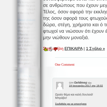
σε ανθρώπους που έχουν μεγ
Τέλος, όσον αφορά την εκκλη
της όσον αφορά τους φτωχούς,
δώρα, στέγη, χρήματα και ό τ
φτωχοί να νιώσουν ότι έχουν 
μην νιώθουν μοναξιά.
5
Στην στήλη
ΕΠΙΚΑΙΡΑ
|
1 Σχόλιο »
One Comment
Gehlimeg
Ο/Η
λέει:
19 Ιανουαρίου 2017 στις 16:02
Ωραίο θέμα και καλή δουλειά!
Μπράβο!
Συνδεθείτε για να απαντήσετε