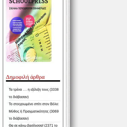
Μ
α
η
τ
ι
κ
ά
Ν
έ
α
7
ο
Γ
υ
μ
ν
ά
σ
ι
ο
Λ
α
μ
ί
α
θ
ς
Δημοφιλή άρθρα
Τα τρένα …. η εξέλιξη τους (3338
το διάβασαν)
Το στοιχειωμένο σπίτι στον Βόλο:
Μύθος ή Πραγματικότητα; (3069
το διάβασαν)
Θα σε κάνω βασίλισσα! (2371 το