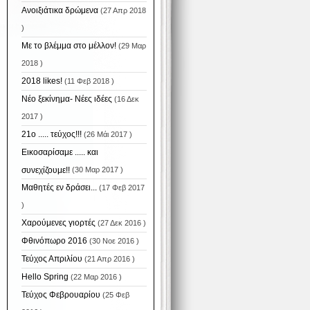
Ανοιξιάτικα δρώμενα
(27 Απρ 2018
)
Με το βλέμμα στο μέλλον!
(29 Μαρ
2018 )
2018 likes!
(11 Φεβ 2018 )
Νέο ξεκίνημα- Νέες ιδέες
(16 Δεκ
2017 )
21ο ..... τεύχος!!!
(26 Μάι 2017 )
Εικοσαρίσαμε ..... και
συνεχίζουμε!!
(30 Μαρ 2017 )
Μαθητές εν δράσει...
(17 Φεβ 2017
)
Χαρούμενες γιορτές
(27 Δεκ 2016 )
Φθινόπωρο 2016
(30 Νοε 2016 )
Τεύχος Απριλίου
(21 Απρ 2016 )
Hello Spring
(22 Μαρ 2016 )
Τεύχος Φεβρουαρίου
(25 Φεβ