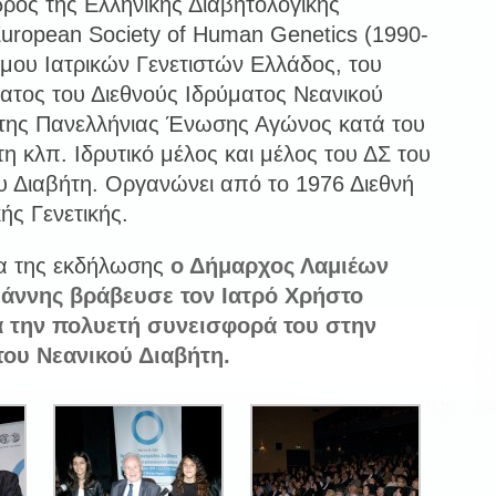
δρος της Ελληνικής Διαβητολογικής
European Society of Human Genetics (1990-
σμου Ιατρικών Γενετιστών Ελλάδος, του
ατος του Διεθνούς Ιδρύματος Νεανικού
 της Πανελλήνιας Ένωσης Αγώνος κατά του
η κλπ. Ιδρυτικό μέλος και μέλος του ΔΣ του
υ Διαβήτη. Οργανώνει από το 1976 Διεθνή
ής Γενετικής.
ια της εκδήλωσης
ο Δήμαρχος Λαμιέων
ιάννης βράβευσε τον Ιατρό Χρήστο
 την πολυετή συνεισφορά του στην
του Νεανικού Διαβήτη.