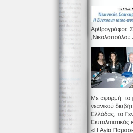
Αρθρογράφοι: Σ
,Νικολοπούλου 
Με αφορμή το μ
νεανικού διαβή
Ελλάδας, το Γε
Εκπολιτιστικός
«Η Αγία Παρασκ