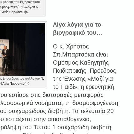
κ μέρους του Εξωραϊστικού
Επιμορφωτικού Συλλόγου Ν.
Η Αγία Παρασκευή»
Λίγα λόγια για το
βιογραφικό του…
Ο κ. Χρήστος
Σπ.Μπαρτσόκα είναι
Ομότιμος Καθηγητής
Παιδιατρικής, Πρόεδρος
της Ένωσης «Μαζί για
ής (πρόεδρος του συλλόγου Ν.
Η Αγία Παρασκευή»)
το Παιδί», η ερευνητική
του εστίασε στις διαταραχές μεταφοράς
 λυσοσωμικά νοσήματα, τη δυσμορφογένεση
 του σακχαρώδους διαβήτη. Τα τελευταία 20
ου εστιάζεται στην αιτιοπαθογένεια,
πρόληψη του Τύπου 1 σακχαρώδη διαβήτη.