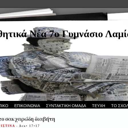
ητικά Νέα 7ο Γυμνάσιο Λαμί
ΠΙΚΟ
ΕΠΙΚΟΙΝΩΝΙΑ
ΣΥΝΤΑΚΤΙΚΗ ΟΜΑΔΑ
ΤΕΥΧΗ
ΤΟ ΣΧΟ
το σακχαρώδη διαβήτη
ΡΙΣΤΙΝΑ
- Δεκ• 17•17