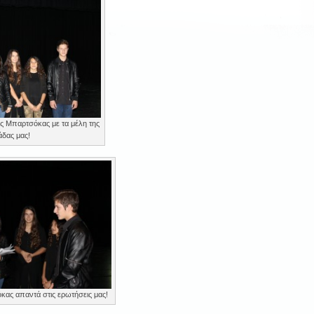
ς Μπαρτσόκας με τα μέλη της
άδας μας!
ας απαντά στις ερωτήσεις μας!