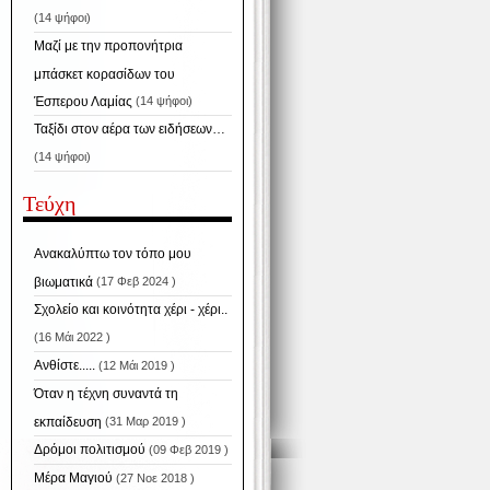
(14 ψήφοι)
Μαζί με την προπονήτρια
μπάσκετ κορασίδων του
Έσπερου Λαμίας
(14 ψήφοι)
Ταξίδι στον αέρα των ειδήσεων…
(14 ψήφοι)
Τεύχη
Ανακαλύπτω τον τόπο μου
βιωματικά
(17 Φεβ 2024 )
Σχολείο και κοινότητα χέρι - χέρι..
(16 Μάι 2022 )
Ανθίστε.....
(12 Μάι 2019 )
Όταν η τέχνη συναντά τη
εκπαίδευση
(31 Μαρ 2019 )
Δρόμοι πολιτισμού
(09 Φεβ 2019 )
Μέρα Μαγιού
(27 Νοε 2018 )