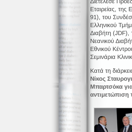
Διετέλεσε Πρόε
Εταιρείας, της 
91), του Συνδέ
Ελληνικού Τμήμ
Διαβήτη (JDF),
Νεανικού Διαβήτ
Εθνικού Κέντρο
Σεμινάρια Κλινικ
Κατά τη διάρκε
Νίκος Σταυρογ
Μπαρτσόκα για
αντιμετώπιση 