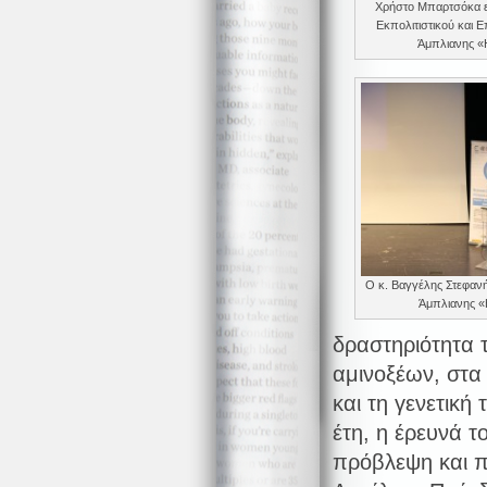
Χρήστο Μπαρτσόκα ε
Εκπολιτιστικού και 
Άμπλιανης «
Ο κ. Βαγγέλης Στεφαν
Άμπλιανης «
δραστηριότητα 
αμινοξέων, στα
και τη γενετική
έτη, η έρευνά τ
πρόβλεψη και 