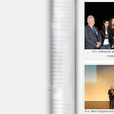
Ο κ. καθηγητής φ
ευχαρ
Η κ. Μίνα Γαληροπούλου