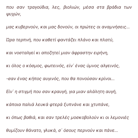
που σαν τραγούδια, λες, βιολιών, μέσα στα βράδια των
ψυχών,
μας κυβερνούν, και μας δονούν, οι πρώτες οι αναμνήσεις…
Ώρα τερπνή, που καθετί φαντάζει πλάνο και πλατύ,
και νοσταλγεί κι αποζητεί μιαν άφραστην ειρήνη,
κι όλος ο κόσμος, φωτεινός, είν΄ ένας ύμνος αλγεινός,
-σαν ένας κήπος αυγινός, που θα πονούσαν κρίνοι…
Είν΄ η στιγμή που σαν κραυγή, για μιαν αλάλητη αυγή,
κάποια παλιά λευκά φτερά ξυπνάνε και χτυπάνε,
κι όπως βαθιά, και σαν τρελές μοσκοβολούν κι οι λεμονιές
θυμίζουν θάνατο, γλυκά, σ΄ όσους περνούν και πάνε…