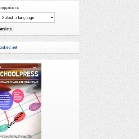
ταφράστε
ct a language to translate this page
anslate
CarpeDiem