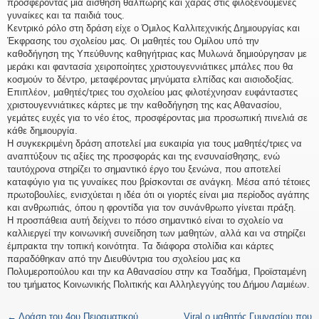
προσφέροντας μια αίσθηση θαλπωρής και χαράς στις φιλοξενούμενες
γυναίκες και τα παιδιά τους.
Κεντρικό ρόλο στη δράση είχε ο Όμιλος Καλλιτεχνικής Δημιουργίας και
Έκφρασης του σχολείου μας. Οι μαθητές του Ομίλου υπό την
καθοδήγηση της Υπεύθυνης καθηγήτριας κας Μυλωνά δημιούργησαν με
μεράκι και φαντασία χειροποίητες χριστουγεννιάτικες μπάλες που θα
κοσμούν το δέντρο, μεταφέροντας μηνύματα ελπίδας και αισιοδοξίας.
Επιπλέον, μαθητές/τριες του σχολείου μας φιλοτέχνησαν ευφάνταστες
χριστουγεννιάτικες κάρτες με την καθοδήγηση της κας Αθανασίου,
γεμάτες ευχές για το νέο έτος, προσφέροντας μια προσωπική πινελιά σε
κάθε δημιουργία.
Η συγκεκριμένη δράση αποτελεί μια ευκαιρία για τους μαθητές/τριες να
αναπτύξουν τις αξίες της προσφοράς και της ενσυναίσθησης, ενώ
ταυτόχρονα στηρίζει το σημαντικό έργο του ξενώνα, που αποτελεί
καταφύγιο για τις γυναίκες που βρίσκονται σε ανάγκη. Μέσα από τέτοιες
πρωτοβουλίες, ενισχύεται η ιδέα ότι οι γιορτές είναι μια περίοδος αγάπης
και ανθρωπιάς, όπου η φροντίδα για τον συνάνθρωπο γίνεται πράξη.
Η προσπάθεια αυτή δείχνει το πόσο σημαντικό είναι το σχολείο να
καλλιεργεί την κοινωνική συνείδηση των μαθητών, αλλά και να στηρίζει
έμπρακτα την τοπική κοινότητα. Τα διάφορα στολίδια και κάρτες
παραδόθηκαν από την Διευθύντρια του σχολείου μας κα
Πολυμεροπούλου και την κα Αθανασίου στην κα Τσαδήμα, Προϊσταμένη
του τμήματος Κοινωνικής Πολιτικής και Αλληλεγγύης του Δήμου Λαμιέων.
←
Δράση του 4ου Πειραματικού
Viral ο μαθητής Γυμνασίου που