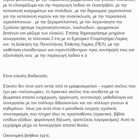
με το ελαιομάζωμα και την παραγωγή λαδιού σε ελαιοτριβείο, με την
κατασκευή κοσμημάτων και στολιδιών, με την δημιουργία χαρτοπολτού
για την κατασκευή καρτών και την ανακύκλωση, με την παρασκευή
υγροσάπουνων , με την ζαχαροπλαστική, με τον λαχανόκηπο του
Σχολείου (φύτεμα λαχανοκηπευτικών, λουλουδιών, αρωματικών
βοτάνων και μάζεμα των ελαιών). Επίσης δημιουργήσαμε μνημόνιο
συνεργασίας τα τελευταία 2 έτη με το Εμπορικό Επιμελητήριο Λαμίας
και τη Διοίκηση της Πανελλήνιας Έκθεσης Λαμίας (ΠΕΛ) ,με την
υιοθέτηση ελαιόδεντρων και νεραντζιόδεντρων προς συντήρησή τους και
αξιοποίησή τους με την παραγωγή λαδιού κ.ά
Είναι εύκολη διαδικασία;
Εύκολο δεν είναι γιατί εκτός από το γραφειοκρατικό – νομικό σκέλος που
έχει μια «ταλαιπωρία», το πρακτικό σκέλος που συνδέεται με το
βιωματικό απαιτεί ενημέρωση, οργάνωση, συντονισμό, μεθοδολογία και
συνεργασία με τον σύλλογο διδασκόντων και τον σύλλογο γονέων &
κηδεμόνων. Ίσως για αυτό είναι ο μοναδικός ενεργός σχολικός
συνεταιρισμός που πληροί όλες τις προϋποθέσεις (πρακτικά, βιβλία
εσόδων-εξόδων, φορολογική δήλωση, τραπεζικός λογαριασμός). Αυτό το
εγχείρημα μέχρι να λειτουργήσει απαιτεί θυσίες.
Οικονομική βοήθεια έχετε;