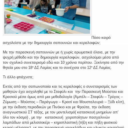
Πόσο καιρό
ασχολείστε με την δημιουργία σαπουνιών και κεραλοιφών;
Με την παρασκευή σαπουνιών με ή χωρίς αρωματικά έλαια, με την
ψυχρή μέθοδο και την δημιουργία κεραλοιφών, ασχολούμαι μέσα από
τον σχολικό συνεταιρισμό εδώ και 10 χρόνια περίπου. Ξεκίνησα από την
θητεία μου στο 18
ΔΣ Λαμίας και το συνέχισα στο 12
ΔΣ Λαμίας.
ο
ο
Τι άλλο φτιάχνετε;
Εκτός από την σαπωνοποιία και τις κεραλοιφές ο συνεταιρισμός των
μαθητών έχει ασχοληθεί με το Σταφύλι και την Παρασκευή Μούστου και
Κρασιού μέσα όμως από μια μεθοδολογία (Αμπέλι – Σταφύλι – Τρύγος –
Ζύμωση – Μούστος – Παράγωγα – Κρασί και Μουσταλευριά – Ξύδι κλπ),
με την έκδοση περιοδικών με Πινόκιο και με Φρούτα, την έκδοση
αναγνωστικού ΣΤ τάξης, με τον μοντελισμό( κατασκευή μνημείων απ’
όλο τον κόσμο) , με την κατασκευή χειροποίητων πασχαλινών
λαμπάδων από μελισσοκέρι – κηροπλαστική (τήξη και πήξη φυσικού
κεριού μέλισσας), με την παρασκευή μαρμελάδων και γλυκών κουταλιού,