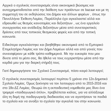
Αρχικά ο σχολικός συνεταιρισμός είναι οικονομικά βιώσιμος και
αυτοχρηματοδοτείται από την διάθεση των προϊόντων σε bazaar και με τη
συμμετοχή του σε εκδηλώσεις του Δήμου και άλλων φορέων , όπως την
Πανελλήνια Έκθεση Λαμίας. Παράλληλα έχει αγκαλιαστεί αλλά και
εδραιωθεί ως θεσμός καινοτομίας και δεξιοτήτων , ως ένα εργαλείο
συνεργασίας και ανάδειξης δεξιοτήτων μέσα από συνεταιριστικές
δράσεις από τους τοπικούς θεσμικούς φορείς και από την τοπική
κοινωνία.
Ειδικότερα αγκαλιάστηκε και βοηθήθηκε οικονομικά από το Εμπορικό
Επιμελητήριο Λαμίας και τον Δήμο Λαμιέων αλλά και από γονείς που
συνεισφέρουν με κάθε τρόπο καθημερινά. Με την ευκαιρία που μου
δίνετε από το μέσο σας, θα ήθελα να τους ευχαριστήσω μέσα από την
καρδιά μου για την διαρκή στήριξή τους.
Γιατί δημιουργήσατε τον Σχολικό Συνεταιρισμό, πόσο καιρό λειτουργεί;
Ο σχολικός συνεταιρισμός λειτουργεί περίπου 5 χρόνια στο 12ο Δημοτικό
Σχολείο Λαμίας. Όμως ξεκίνησα να τον λειτουργώ από το 2015-2016 και
στο 18ο ΔΣ Λαμίας. Θεωρώ ότι η εκπαιδευτική νομοθεσία μας δίνει ένα
τρομερό «παιδαγωγικό όπλο», προβλέπεται κιόλας, για να αλλάξουμε
όλη τη δομή της παιδαγωγικής διαδικασίας και να αγαπήσουν τα παιδιά
το σχολείο και να ανοίξει το σχολείο την αγκαλιά του στην κοινωνία.