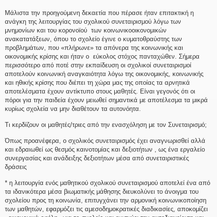
Μάλιστα την προηγούμενη δεκαετία που πέρασε ήταν επιτακτική η
ανάγκη της λειτουργίας του σχολικού συνεταιρισμού λόγω των
μνημονίων και του κορονοϊού των κοινωνικοοικονομικών
ανακατατάξεων, όπου το σχολείο έγινε ο κυματοθραύστης των
προβλημάτων, που «πλήρωνε» τα απόνερα της κοινωνικής και
οικονομικής κρίσης και ήταν ο εύκολος στόχος πανταχώθεν. Σήμερα
περισσότερο από ποτέ στην εκπαίδευση οι σχολικοί συνεταιρισμοί
αποτελούν κοινωνική αναγκαιότητα λόγω της οικονομικής, κοινωνικής
και ηθικής κρίσης που διέπει τη χώρα μας της οποίας τα αρνητικά
αποτελέσματα έχουν αντίκτυπο στους μαθητές. Είναι γεγονός ότι οι
πόροι για την παιδεία έχουν μειωθεί σημαντικά με αποτέλεσμα τα μικρά
κυρίως σχολεία να μην διαθέτουν τα αυτονόητα.
Τι κερδίζουν οι μαθητές/τριες από την ενασχόληση με τον Συνεταιρισμό;
Όπως προανέφερα, ο σχολικός συνεταιρισμός έχει αναγνωρισθεί αλλά
και εδραιωθεί ως θεσμός καινοτομίας και δεξιοτήτων , ως ένα εργαλείο
συνεργασίας και ανάδειξης δεξιοτήτων μέσα από συνεταιριστικές
δράσεις
* η λειτουργία ενός μαθητικού σχολικού συνεταιρισμού αποτελεί ένα από
τα ιδανικότερα μέσα βιωματικής μάθησης διευκολύνει το άνοιγμα του
σχολείου προς τη κοινωνία, επιτυγχάνει την αρμονική κοινωνικοποίηση
των μαθητών, εφαρμόζει τις αμεσοδημοκρατικές διαδικασίες, αποκομίζει