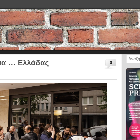
μα … Ελλάδας
0