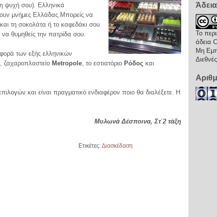
Άδεια
 η ψυχή σου). Ελληνικά
ουν μνήμες Ελλάδας.Μπορείς να
 και τη σοκολάτα ή το καφεδάκι σου
Το περι
 να θυμηθείς την πατρίδα σου.
άδεια
C
Μη Εμπ
φορά των εξής ελληνικών
Διεθνέ
, ζαχαροπλαστείο
Metropole
, το εστιατόριο
Ρόδος
και
Αριθ
ιλογών και είναι πραγματικό ενδιαφέρον ποιο θα διαλέξετε. Η
Μυλωνά Δέσποινα, Στ΄2 τάξη
Ετικέτες:
Διασκέδαση