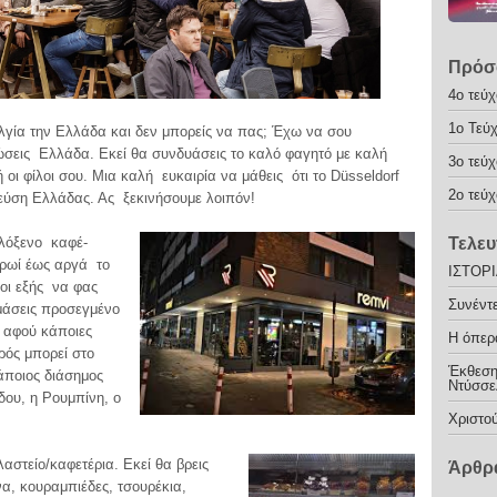
Πρόσ
4o τεύχ
1ο Τεύ
αλγία την Ελλάδα και δεν μπορείς να πας; Έχω να σου
ώσεις Ελλάδα. Εκεί θα συνδυάσεις το καλό φαγητό με καλή
3ο τεύχ
ή οι φίλοι σου. Μια καλή ευκαιρία να μάθεις ότι το Düsseldorf
2o τεύχ
εύση Ελλάδας. Ας ξεκινήσουμε λοιπόν!
φιλόξενο καφέ-
Τελευ
 πρωί έως αργά το
ΙΣΤΟΡ
 οι εξής να φας
Συνέντ
ιμάσεις προσεγμένο
 αφού κάποιες
H όπερα
ερός μπορεί στο
Έκθεση
κάποιος διάσημος
Ντύσσε
δου, η Ρουμπίνη, ο
Χριστο
αστείο/καφετέρια. Εκεί θα βρεις
Άρθρα
α, κουραμπιέδες, τσουρέκια,