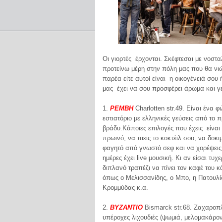
Οι γιορτές έρχονται. Σκέφτεσαι με νοστ
προτείνω μέρη στην πόλη μας που θα νι
παρέα είτε αυτοί είναι η οικογένειά σου 
μας έχει να σου προσφέρει άρωμα και γ
1.
ΡΕΜΒΗ
Charlotten str.49. Eίναι ένα 
εστιατόριο με ελληνικές γεύσεις από το
βράδυ.Κάποιες επιλογές που έχεις είναι
πρωινό, να πιεις το κοκτέιλ σου, να δοκ
φαγητό από γνωστό σεφ και να χορέψεις
ημέρες έχει live μουσική. Kι αν είσαι τυχ
διπλανό τραπέζι να πίνει τον καφέ του 
όπως ο Μελισσανίδης, ο Μπο, η Πατουλί
Κρομμύδας κ.α.
2.
ΒΥZΑΝΤΙΟ
Bismarck str.68. Ζαχαροπλ
υπέροχες λιχουδιές (ψωμιά, μελομακάρον