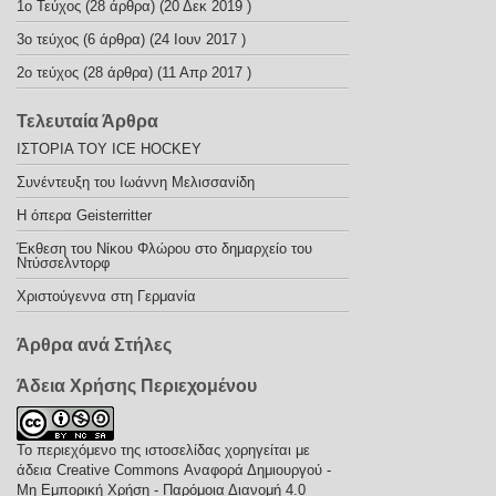
1ο Τεύχος
(28 άρθρα) (20 Δεκ 2019 )
3ο τεύχος
(6 άρθρα) (24 Ιουν 2017 )
2o τεύχος
(28 άρθρα) (11 Απρ 2017 )
Τελευταία Άρθρα
ΙΣΤΟΡΙΑ ΤΟΥ ICE HOCKEY
Συνέντευξη του Ιωάννη Μελισσανίδη
H όπερα Geisterritter
Έκθεση του Νίκου Φλώρου στο δημαρχείο του
Ντύσσελντορφ
Χριστούγεννα στη Γερμανία
Άρθρα ανά Στήλες
Άδεια Χρήσης Περιεχομένου
Το περιεχόμενο της ιστοσελίδας χορηγείται με
άδεια
Creative Commons Αναφορά Δημιουργού -
Μη Εμπορική Χρήση - Παρόμοια Διανομή 4.0