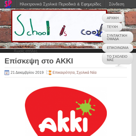
Ηλεκτρονικά Σχολικά Περιοδικά & Εφημερίδες
Σύνδεση
ΑΡΧΙΚΗ
ΤΕΥΧΗ
ΣΥΝΤΑΚΤΙΚΗ
ΟΜΑΔΑ
ΕΠΙΚΟΙΝΩΝΙΑ
Χωρίς στήλες
ΤΟ ΣΧΟΛΕΙΟ
Επίσκεψη στο ΑΚΚΙ
ΜΑΣ
0
21 Δεκεμβρίου 2019
Επικαιρότητα
,
Σχολικά Νέα