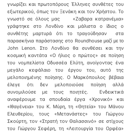
γνωρίζει και πρωτοπόρους Έλληνες συνθέτες του
εξωτερικού, όπως τον Ξενάκη και τον Χρήστου. Το
γνωστό σε όλους μας «Ζαβαρα κατρανέμια»
γράφτηκε στο Λονδίνο και μάλιστα ο ίδιος ο
συνθέτης μαρτυρά ότι το τραγούδησαν στα
παρασκήνια παράστασης στο Roundhouse
μαζί με το
John Lenon. Στο Λονδίνο θα συνθέσει και την
κοσμική καντάτα «Ο ήλιος ο πρώτος» σε ποίηση
του νομπελίστα Οδυσσέα Ελύτη, ανοίγοντας ένα
μεγάλο κεφάλαιο του έργου του, αυτό της
μελοποιημένης ποίησης. Ο Μαρκόπουλος βέβαια
έλεγε ότι δεν μελοποιούσε ποίηση αλλά
συνομιλούσε με τους ποιητές. Ενδεικτικά
αναφέρουμε τα σπουδαία έργα «Χρονικό» και
«Ιθαγένεια» του Κ. Μύρη, τη «Θητεία» του Μάνου
Ελευθερίου, τους «Μετανάστες» του Γιώργου
Σκούρτη, τον «Στρατή τον Θαλασσινό» σε στίχους
του Γιώργου Σεφέρη, τη «Λειτουργία του Ορφέα»