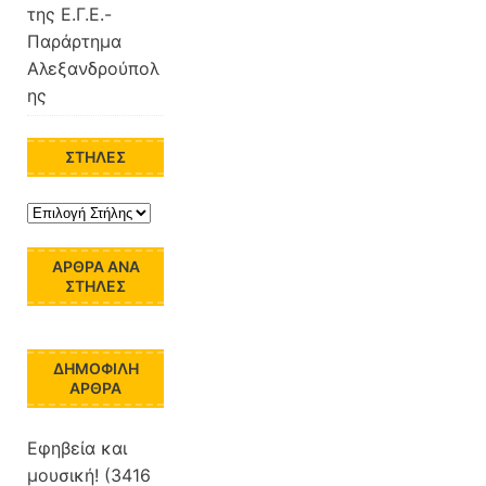
της Ε.Γ.Ε.-
Παράρτημα
Αλεξανδρούπολ
ης
ΣΤΉΛΕΣ
ΆΡΘΡΑ ΑΝΆ
ΣΤΉΛΕΣ
ΔΗΜΟΦΙΛΉ
ΆΡΘΡΑ
Εφηβεία και
μουσική! (3416