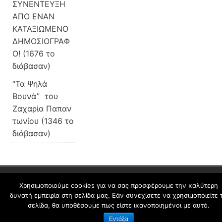
ΣΥΝΕΝΤΕΥΞΗ
ΑΠΟ ΕΝΑΝ
ΚΑΤΑΞΙΩΜΕΝΟ
ΔΗΜΟΣΙΟΓΡΑΦ
Ο! (1676 το
διάβασαν)
“Τα Ψηλά
Βουνά” του
Ζαχαρία Παπαν
τωνίου (1346 το
διάβασαν)
schoolpress.sch.gr
Χρησιμοποιούμε cookies για να σας προσφέρουμε την καλύτερη
δυνατή εμπειρία στη σελίδα μας. Εάν συνεχίσετε να χρησιμοποιείτε 
σελίδα, θα υποθέσουμε πως είστε ικανοποιημένοι με αυτό.
Όροι Χρήσης schoolpress.sch.gr
|
Δήλωση
Εντάξει
προσβασιμότητας