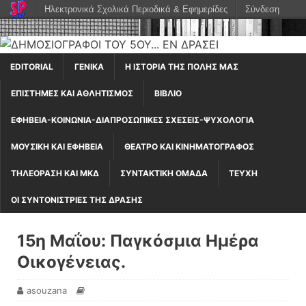
Ηλεκτρονικά Σχολικά Περιοδικά & Εφημερίδες
Σύνδεση
EDITORIAL
ΓΕΝΙΚΆ
Η ΙΣΤΟΡΊΑ ΤΗΣ ΠΌΛΗΣ ΜΑΣ
ΕΠΙΣΤΉΜΕΣ ΚΑΙ ΑΘΛΗΤΙΣΜΌΣ
ΒΙΒΛΊΟ
ΕΦΗΒΕΊΑ-ΚΟΙΝΩΝΊΑ-ΔΙΑΠΡΟΣΩΠΙΚΈΣ ΣΧΈΣΕΙΣ-ΨΥΧΟΛΟΓΊΑ
ΜΟΥΣΙΚΉ ΚΑΙ ΕΦΗΒΕΊΑ
ΘΈΑΤΡΟ ΚΑΙ ΚΙΝΗΜΑΤΟΓΡΆΦΟΣ
ΤΗΛΕΌΡΑΣΗ ΚΑΙ ΜΚΔ
ΣΥΝΤΑΚΤΙΚΉ ΟΜΆΔΑ
ΤΕΎΧΗ
ΟΙ ΣΥΝΤΟΝΙΣΤΡΙΕΣ ΤΗΣ ΔΡΑΣΗΣ
15η Μαΐου: Παγκόσμια Ημέρα
Οικογένειας.
asouzana