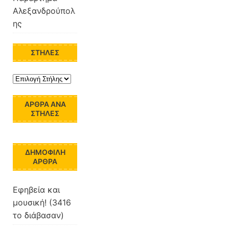
Αλεξανδρούπολ
ης
ΣΤΉΛΕΣ
ΆΡΘΡΑ ΑΝΆ
ΣΤΉΛΕΣ
ΔΗΜΟΦΙΛΉ
ΆΡΘΡΑ
Εφηβεία και
μουσική! (3416
το διάβασαν)