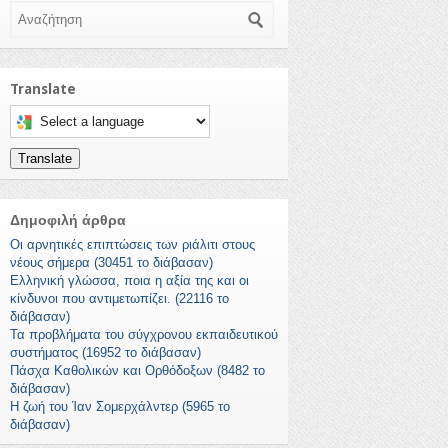
Αναζήτηση
Translate
Select a language to translate this page
Translate
Δημοφιλή άρθρα
Οι αρνητικές επιπτώσεις των ριάλιτι στους
νέους σήμερα (30451 το διάβασαν)
Ελληνική γλώσσα, ποια η αξία της και οι
κίνδυνοι που αντιμετωπίζει. (22116 το
διάβασαν)
Τα προβλήματα του σύγχρονου εκπαιδευτικού
συστήματος (16952 το διάβασαν)
Πάσχα Καθολικών και Ορθόδοξων (8482 το
διάβασαν)
Η ζωή του Ίαν Σομερχάλντερ (5965 το
διάβασαν)