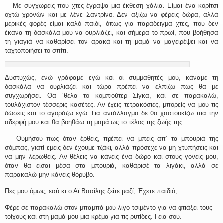
Με συγχωρείς που χτες έγραψα μια έκθεση χάλια. Είμαι ένα κορίτσι
οχτώ χρονών και με λένε Σαντρίνα. Δεν αξίζω να φέρεις δώρα, αλλά
μερικές φορές είμαι καλό παιδί, όπως για παράδειγμα χτες, που δεν
έκανα τη δασκάλα μου να ουρλιάζει, και σήμερα το πρωί, που βοήθησα
τη γιαγιά να καθαρίσει τον αρακά και τη μαμά να μαγειρέψει και να
ταχτοποιήσει το σπίτι.
Δυστυχώς, ενώ γράφαμε εγώ και οι συμμαθητές μου, κάναμε τη
δασκάλα να ουρλιάζει και τώρα πρέπει να ελπίζω πως θα με
συγχωρήσει. Θα ‘θελα το κομπιούτερ Σίγκα, και σε παρακαλώ,
τουλάχιστον τέσσερις κασέτες. Αν έχεις τετρακόσιες, μπορείς να μου τις
δώσεις και το αγοράζω εγώ. Για αντάλλαγμα δε θα χαστουκίζω πια την
αδερφή μου και θα βοηθάω τη μαμά ως το τέλος της ζωής της.
Θυμήσου πως όταν έρθεις, πρέπει να μπεις απ’ τα μπουριά της
σόμπας, γιατί εμείς δεν έχουμε τζάκι, αλλά πρόσεχε να μη χτυπήσεις και
να μην λερωθείς. Αν θέλεις να κάνεις ένα δώρο και στους γονείς μου,
όταν θα είσαι μέσα στα μπουριά, καθάρισέ τα λιγάκι, αλλά σε
παρακαλώ μην κάνεις θόρυβο.
Πες μου όμως, εσύ κι ο Αϊ Βασίλης ζείτε μαζί; Έχετε παιδιά;
Φέρε σε παρακαλώ στον μπαμπά μου λίγο τσιμέντο για να φτιάξει τους
τοίχους και στη μαμά μου μια κρέμα για τις ρυτίδες. Γεια σου.