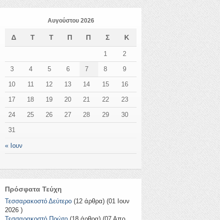
Αυγούστου 2026
Δ
Τ
Τ
Π
Π
Σ
Κ
1
2
3
4
5
6
7
8
9
10
11
12
13
14
15
16
17
18
19
20
21
22
23
24
25
26
27
28
29
30
31
« Ιουν
Πρόσφατα Τεύχη
Τεσσαρακοστό Δεύτερο
(12 άρθρα) (01 Ιουν
2026 )
Τεσσαρακοστό Πρώτο
(18 άρθρα) (07 Απρ