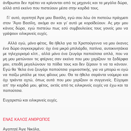
άνθρωποι δεν πρέπει να κρίνονται από τις μηχανές και τα μεγάλα δώρα,
αλλά από εκείνο που πιστεύουν μέσα στην καρδιά τους.
Γι’ αυτό, αγαπητέ Άγιε μου Βασίλη, εγώ σου λέω ότι πιστεύω πράγματι
στον ‘Άγιο Βασίλη, ακόμα αν και γι’ αυτό με κοροϊδεύουν. Ας μην μου
κάνεις δώρα, εγώ πιστεύω πως εσύ συμβουλεύεις τους γονείς μου να
γράψουν ειλικρινείς ευχές.
Αλλά εγώ, μόνο φέτος, θα ήθελα για τα Χριστούγεννα να μου έκανες
ένα δώρο συγκεκριμένο: όχι ένα μικρό μπιλιάρδο, πατίνια, αυτοκινητάκια
με τηλεχειρισμό κλπ., αλλά μόνο ένα ζευγάρι παπούτσια απλά, που να
μη μου ματώνουν τις φτέρνες σαν εκείνα που μου χαρίζουν τα ξαδέρφια
μου, επειδή μεγαλώνουν τα πόδια τους και δεν ξέρουν τι να τα κάνουν.
Εγώ θα ‘θελα ένα ζευγάρι παπούτσια γυμναστικής, για να μπορώ κι εγώ
να παίζω μπάλα με τους φίλους μου. Θα τα ήθελα σαράντα νούμερο και
όχι τριάντα οχτώ, όπως αυτά που μου χαρίζουν οι συγγενείς. Εύχομαι
απ’ την καρδιά μου, φέτος, εκτός από τις ειλικρινείς ευχές να έχω και τα
παπούτσια.
Ευχαριστώ και ειλικρινείς ευχές.
ΕΝΑΣ ΚΑΛΟΣ ΑΝΘΡΩΠΟΣ
Αγαπητέ Άγιε Νικόλα,