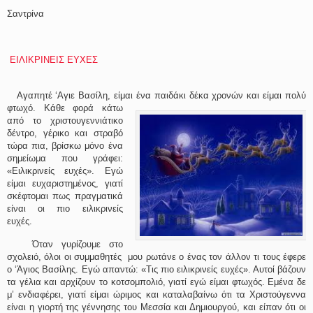
Σαντρίνα
ΕΙΛΙΚΡΙΝΕΙΣ ΕΥΧΕΣ
Αγαπητέ ‘Αγιε Βασίλη, είμαι ένα παιδάκι δέκα χρονών και είμαι πολύ
φτωχό. Κάθ
ε φορά κάτω
από το χριστουγεννιάτικο
δέντρο, γέρικο και στραβό
τώρα πια, βρίσκω μόνο ένα
σημείωμα που γράφει:
«Ειλικρινείς ευχές». Εγώ
είμαι ευχαριστημένος, γιατί
σκέφτομαι πως πραγματικά
είναι οι πιο ειλικρινείς
ευχές.
Όταν γυρίζουμε στο
σχολειό, όλοι οι συμμαθητές μου ρωτάνε ο ένας τον άλλον τι τους έφερε
ο ‘Άγιος Βασίλης. Εγώ απαντώ: «Τις πιο ειλικρινείς ευχές». Αυτοί βάζουν
τα γέλια και αρχίζουν το κοτσομπολιό, γιατί εγώ είμαι φτωχός. Εμένα δε
μ’ ενδιαφέρει, γιατί είμαι ώριμος και καταλαβαίνω ότι τα Χριστούγεννα
είναι η γιορτή της γέννησης του Μεσσία και Δημιουργού, και είπαν ότι οι