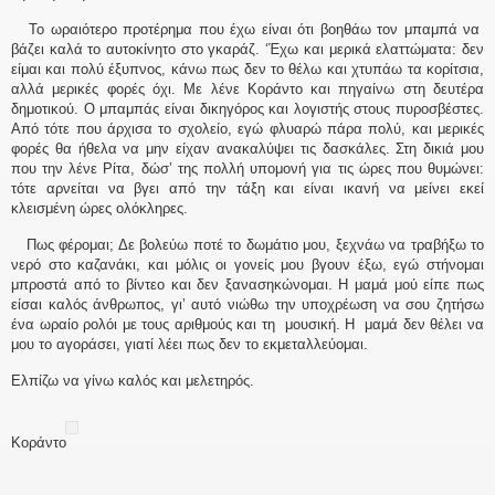
Το ωραιότερο προτέρημα που έχω είναι ότι βοηθάω τον μπαμπά να
βάζει καλά το αυτοκίνητο στο γκαράζ. ‘Έχω και μερικά ελαττώματα: δεν
είμαι και πολύ έξυπνος, κάνω πως δεν το θέλω και χτυπάω τα κορίτσια,
αλλά μερικές φορές όχι. Με λένε Κοράντο και πηγαίνω στη δευτέρα
δημοτικού. Ο μπαμπάς είναι δικηγόρος και λογιστής στους πυροσβέστες.
Από τότε που άρχισα το σχολείο, εγώ φλυαρώ πάρα πολύ, και μερικές
φορές θα ήθελα να μην είχαν ανακαλύψει τις δασκάλες. Στη δικιά μου
που την λένε Ρίτα, δώσ’ της πολλή υπομονή για τις ώρες που θυμώνει:
τότε αρνείται να βγει από την τάξη και είναι ικανή να μείνει εκεί
κλεισμένη ώρες ολόκληρες.
Πως φέρομαι; Δε βολεύω ποτέ το δωμάτιο μου, ξεχνάω να τραβήξω το
νερό στο καζανάκι, και μόλις οι γονείς μου βγουν έξω, εγώ στήνομαι
μπροστά από το βίντεο και δεν ξανασηκώνομαι. Η μαμά μού είπε πως
είσαι καλός άνθρωπος, γι’ αυτό νιώθω την υποχρέωση να σου ζητήσω
ένα ωραίο ρολόι με τους αριθμούς και τη μουσική. Η μαμά δεν θέλει να
μου το αγοράσει, γιατί λέει πως δεν το εκμεταλλεύομαι.
Ελπίζω να γίνω καλός και μελετηρός.
Κοράντο