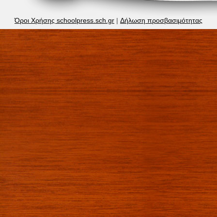
Όροι Χρήσης schoolpress.sch.gr
|
Δήλωση προσβασιμότητας