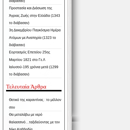
διάβασαν)
Προστασία και Διάσωση της
Άγριας Ζωής στην Ελλάδα (1343
το διάβασαν)
3η Δεκεμβρίου Παγκόσμια Ημέρα
Ατόμων με Αναπηρία (1323 το
διάβασαν)
Εορτασμός Επετείου 25ης
Μαρτίου 1821 στο Γε.Λ
Ιαλυσού-195 χρόνια μετά (1299
το διάβασαν)
Τελευταία Άρθρα
Θετικό της καραντίνας : το μέλλον
σου
Θα μεταλάβω με νερό
θαλασσινό…ταξιδεύοντας με τον
Νίκο Καββαδία