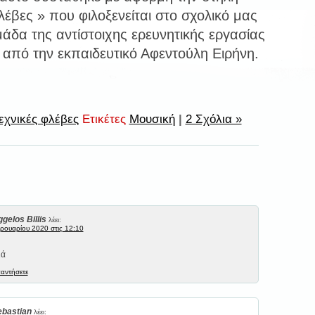
λέβες » που φιλοξενείται στο σχολικό μας
άδα της αντίστοιχης ερευνητικής εργασίας
 από την εκπαιδευτικό Αφεντούλη Ειρήνη.
εχνικές φλέβες
Ετικέτες
Μουσική
|
2 Σχόλια »
gelos Billis
λέει:
ρουαρίου 2020 στις 12:10
ιά
παντήσετε
ebastian
λέει: