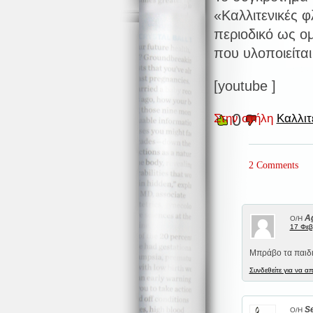
«Καλλιτενικές φ
περιοδικό ως ομ
που υλοποιείται
[youtube ]
0
Στην στήλη
Καλλιτ
2 Comments
Ag
Ο/Η
17 Φεβ
Μπράβο τα παιδ
Συνδεθείτε για να α
S
Ο/Η