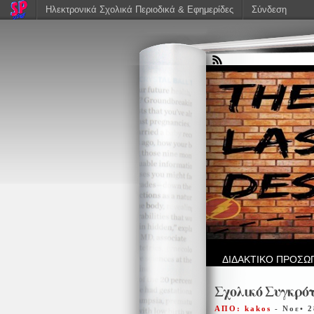
Ηλεκτρονικά Σχολικά Περιοδικά & Εφημερίδες
Σύνδεση
ΔΙΔΑΚΤΙΚΟ ΠΡΟΣΩ
Σχολικό Συγκρό
ΑΠΟ: kakos
- Νοε• 