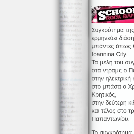
Συγκρότημα της 
ερμηνεύει διάσ
μπάντες όπως Gu
Ioannina City.
Τα μέλη του συγ
στα ντραμς ο Π
στην ηλεκτρική
στο μπάσα ο Χρ
Κρητικός,
στην δεύτερη κ
και τέλος στο τ
Παπαντωνίου.
Το συγκρότημα 