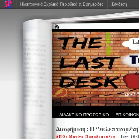
Ηλεκτρονικά Σχολικά Περιοδικά & Εφημερίδες
Σύνδεση
ΔΙΔΑΚΤΙΚΟ ΠΡΟΣΩΠΙΚΟ
ΕΠΙΚΟΙΝΩΝ
Διαφήμιση : Η ‘’εκλεπτυσμέν
ΑΠΟ: Ματίνα Παπαδοπούλου
- Ιαν• 16•