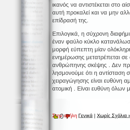
ικανός να αντιστέκεται στο α
αυτή προκαλεί και να μην αλλ
επίδρασή της.
Επιλογικά, η σύχρονη διαφήμι
έναν φαύλο κύκλο κατανάλωσ
μορφή εύπεπτη μίαν ολόκληρη
ενημέρωσης μετατρέπεται σε 
ανθρώπηνης σκέψης . Δεν πρέ
λησμονούμε ότι η αντίσταση 
χειραγώγησης είναι ευθύνη α
ατομική . Είναι ευθύνη όλων 
0
Στην στήλη
Γενικά
|
Χωρίς Σχόλια 