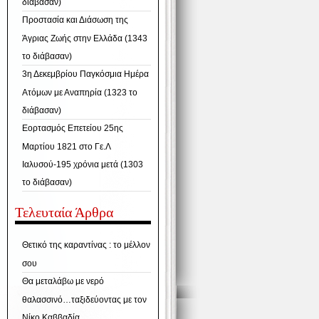
διάβασαν)
Προστασία και Διάσωση της
Άγριας Ζωής στην Ελλάδα (1343
το διάβασαν)
3η Δεκεμβρίου Παγκόσμια Ημέρα
Ατόμων με Αναπηρία (1323 το
διάβασαν)
Εορτασμός Επετείου 25ης
Μαρτίου 1821 στο Γε.Λ
Ιαλυσού-195 χρόνια μετά (1303
το διάβασαν)
Τελευταία Άρθρα
Θετικό της καραντίνας : το μέλλον
σου
Θα μεταλάβω με νερό
θαλασσινό…ταξιδεύοντας με τον
Νίκο Καββαδία