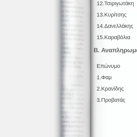
12.Τσιριγωτάκη
13.Κυρίτσης
14.Δανελλάκης
15.Καραβόλια
Β. Αναπληρωμ
Επώνυμο
1.Φαμ
2.Κρανίδης
3.Προβατάς