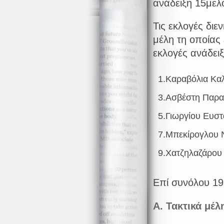
ανάδειξη 15μελ
Τις εκλογές δι
μέλη τη οποίας
εκλογές ανάδει
1.Καραβόλια Κα
3.Ασβέστη Παρ
5.Γιωργίου Ευστ
7.Μπεκίρογλου Ν
9.Χατζηλαζάρου
Επί συνόλου 19
Α. Τακτικά μέλ