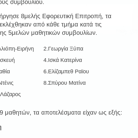
ούς συμβουλίου.
ενήργησε 8μελής Εφορευτική Επιτροπή, τα
 εκλέχθηκαν από κάθε τμήμα κατά τις
ξης 5μελών μαθητικών συμβουλίων.
λλιόπη-Ειρήνη
2.Γεωργία Ξύπα
ασκευή
4.Ισκά Κατερίνα
αθία
6.Ελίζαμπεθ Ραϊου
τένις
8.Σπύρου Ματίνα
 Λάζαρος
9 μαθητών, τα αποτελέσματα είχαν ως εξής:
η