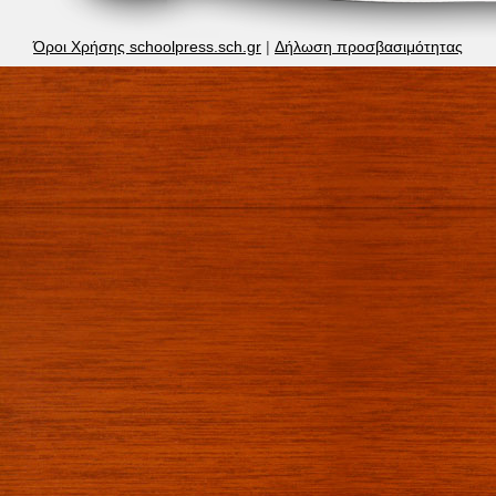
Όροι Χρήσης schoolpress.sch.gr
|
Δήλωση προσβασιμότητας