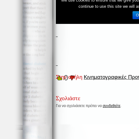
0
Στην στήλη
Κινηματογραφικές Προ
Σχολιάστε
Για να σχολιάσετε πρέπει να
συνδεθείτε
.