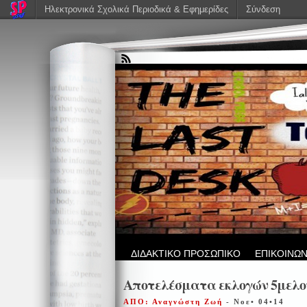
Ηλεκτρονικά Σχολικά Περιοδικά & Εφημερίδες
Σύνδεση
ΔΙΔΑΚΤΙΚΟ ΠΡΟΣΩΠΙΚΟ
ΕΠΙΚΟΙΝΩΝ
Αποτελέσματα εκλογών 5μελ
ΑΠΟ: Αναγνώστη Ζωή
- Νοε• 04•14