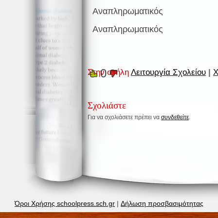
Αναπληρωματικός
Αναπληρωματικός
0
Στην στήλη
Λειτουργία Σχολείου
|
Χ
Σχολιάστε
Για να σχολιάσετε πρέπει να
συνδεθείτε
.
Όροι Χρήσης schoolpress.sch.gr
|
Δήλωση προσβασιμότητας