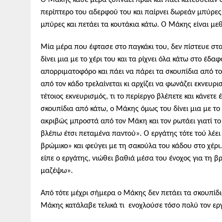
περίπτερο του αδερφού του και π
αίρνει
δωρεάν μπύρες κ
μπύρες
και πετάει τα κουτάκια κάτω. Ο Μάκης είναι μ
Μία μέρα που έφτασε στο παγκάκι
του,
δεν πίστευε στα
δίνει μια με το χέρι του και
τα
ρίχνει όλα κάτω στο έδαφ
απορριματοφόρο
και πάει να πάρει τα σκουπίδια απ
ό
το
από τον κάδο τρελ
αί
νετ
αι
κι αρχίζει να φωνάζει εκνευρι
τέτοιος εκνευρισμός, τι το περίεργο βλέπετε και κάνετε
σκουπίδια απ
ό
κάτω, ο Μάκης όμως του δίνει μια με το 
ακριβώς μπροστά απ
ό
τον Μάκη και τον ρωτάει γιατί το
βλέπω έτσι πεταμέν
α
παντο
ύ»
. Ο εργάτης τότε τού λέε
βρώμικο» και φ
εύγει
με τη σακούλα του κάδου στο χέρ
είπε
ο εργάτης, νιώθει βαθιά μέσα του ένοχος για τη 
μαζέψω»
.
Από τότ
ε
μέχρ
ι
σήμερα ο Μάκης δεν πετάει τα σκουπίδια 
Μάκης κατάλαβε τελικά τι ε
νοχ
λούσε τόσο πολύ τον ερ