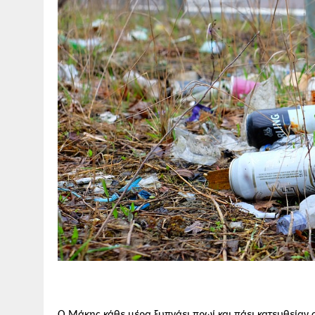
Ο Μάκης κάθε μέρα ξυπνάει πρωί και πάει κατευθεί
α
ν 