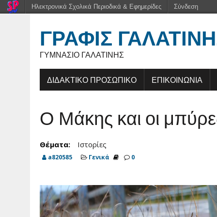
Ηλεκτρονικά Σχολικά Περιοδικά & Εφημερίδες
Σύνδεση
ΓΡΑΦΊΣ ΓΑΛΑΤΙΝΉ
ΓΥΜΝΆΣΙΟ ΓΑΛΑΤΙΝΉΣ
ΔΙΔΑΚΤΙΚΟ ΠΡΟΣΩΠΙΚΟ
ΕΠΙΚΟΙΝΩΝΙΑ
Ο Μάκης και οι μπύρε
Θέματα:
Ιστορίες
a820585
Γενικά
0