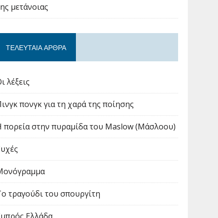
της μετάνοιας
ΤΕΛΕΥΤΑΊΑ ΆΡΘΡΑ
ι λέξεις
Πινγκ πονγκ για τη χαρά της ποίησης
Η πορεία στην πυραμίδα του Maslow (Μάσλοου)
Ευχές
Μονόγραμμα
Το τραγούδι του σπουργίτη
Εμπρός Ελλάδα