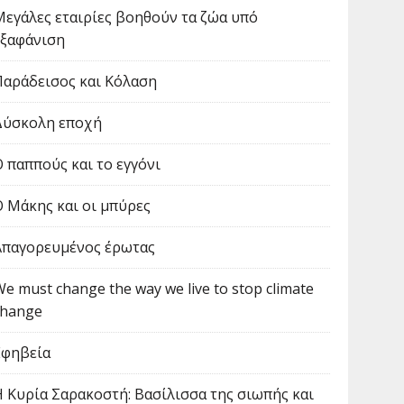
Μεγάλες εταιρίες βοηθούν τα ζώα υπό
εξαφάνιση
Παράδεισος και Κόλαση
Δύσκολη εποχή
Ο παππούς και το εγγόνι
Ο Μάκης και οι μπύρες
Απαγορευμένος έρωτας
We must change the way we live to stop climate
change
Εφηβεία
Η Κυρία Σαρακοστή: Βασίλισσα της σιωπής και