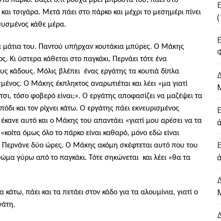
αι τσιγάρα. Μετά πάει στο πάρκο και μέχρι το μεσημέρι
πίνει
(
εθυσμένος κάθε μέρα.
 μάτια του.
Παντού υπήρχαν
κουτάκι
α
μπύρες. Ο Μάκης
ος.
Κι ύστερα
κάθεται στο παγκάκι. Περνάει τότε ένα
υς κάδους. Μό
λις βλέπει
ένας εργάτης
τα κουτιά δίπλα
σμένος. Ο Μάκης έκπληκτος αναρωτιέται και λέει «μα γιατί
 έτσι, τόσο φοβερό είναι;». Ο εργάτης αποφασίζει να μαζέψει τα
πόδι και τον ρίχνει κάτω. Ο εργάτης πάει εκνευρισμένος
 έκανε αυτό και ο Μάκης του απαντάει «γιατί μου αρέσει να τα
ά
ι «κοίτα όμως όλο το πάρκο
είναι
καθαρό, μόνο εδώ
ε
ίναι
ι. Περνάνε δύο ώρες. Ο Μάκης ακόμη σκέφτεται
αυτό που του
βρώμα γύ
ρ
ω απ
ό
το παγκάκι.
Τ
ότε σηκώνεται
και λέει «
θα τα
κάτω, πάει και τα πετάει στον κάδο για τα αλουμίνια, γιατί ο
γάτη.