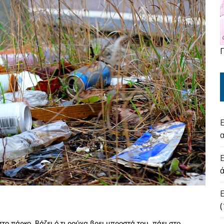
(
στο πάρκο. Βάζει ό,τι ρούχα βρε
ι
μπροστά του, πάει στο