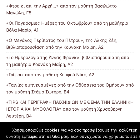
«Φτου κι απ’ την Αρχή…» από τον μαθητή Βασιλώττο
Μανώλη, Γ5
«Οι Παγκόσμιες Ημέρες του Οκτωβρίου» από τη μαθήτρια
Βόλα Μαρία, Α1
«Ο Μεγάλος Περίπατος του Πέτρου», της Άλκης Ζέη,
Βιβλιοπαρουσίαση από την Κουνάκη Μαίρη, Α2
«Το Ημερολόγιο της Άννας Φρανκ», βιβλιοπαρουσίαση από
τη μαθήτρια Κουνάκη Μαίρη, Α2
«Γρίφοι» από τον μαθητή Κουφού Νίκο, Α2
«Ταινίες εμπνευσμένες από την Οδύσσεια του Ομήρου» από
τον μαθητή Στάμο Σωτήρη, Β4
«TIPS ΚΑΙ ΠΕΡΙΓΡΑΦΗ ΠΑΙΧΝΙΔΙΩΝ ΜΕ ΘΕΜΑ ΤΗΝ ΕΛΛΗΝΙΚΗ
ΙΣΤΟΡΙΑ ΚΑΙ ΜΥΘΟΛΟΓΙΑ» από τον μαθητή Χρυσοβέργη
Λευτέρη, Β4
Χρησιμοποιούμε cookies για να σας προσφέρουμε την καλύτερη
δυνατή εμπειρία στη σελίδα μας. Εάν συνεχίσετε να χρησιμοποιείτε 