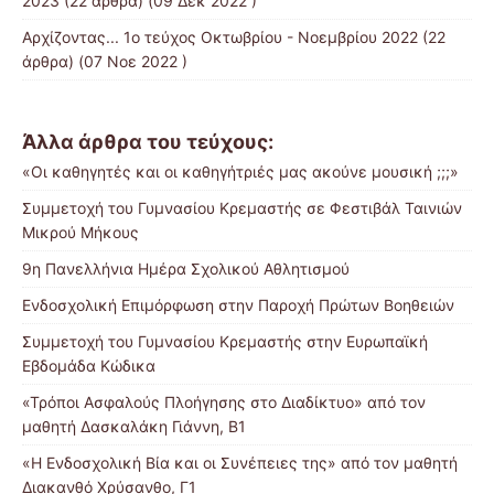
2023
(22 άρθρα) (09 Δεκ 2022 )
Αρχίζοντας... 1ο τεύχος Οκτωβρίου - Νοεμβρίου 2022
(22
άρθρα) (07 Νοε 2022 )
Άλλα άρθρα του τεύχους:
«Οι καθηγητές και οι καθηγήτριές μας ακούνε μουσική ;;;»
Συμμετοχή του Γυμνασίου Κρεμαστής σε Φεστιβάλ Ταινιών
Μικρού Μήκους
9η Πανελλήνια Ημέρα Σχολικού Αθλητισμού
Ενδοσχολική Επιμόρφωση στην Παροχή Πρώτων Βοηθειών
Συμμετοχή του Γυμνασίου Κρεμαστής στην Ευρωπαϊκή
Eβδομάδα Kώδικα
«Τρόποι Ασφαλούς Πλοήγησης στο Διαδίκτυο» από τον
μαθητή Δασκαλάκη Γιάννη, Β1
«Η Ενδοσχολική Βία και οι Συνέπειες της» από τον μαθητή
Διακανθό Χρύσανθο, Γ1