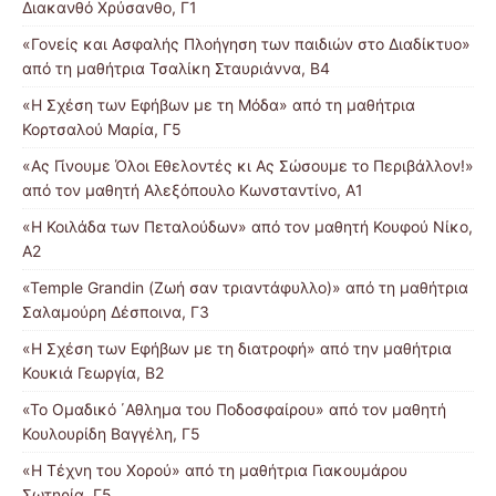
Διακανθό Χρύσανθο, Γ1
«Γονείς και Ασφαλής Πλοήγηση των παιδιών στο Διαδίκτυο»
από τη μαθήτρια Τσαλίκη Σταυριάννα, Β4
«Η Σχέση των Εφήβων με τη Μόδα» από τη μαθήτρια
Κορτσαλού Μαρία, Γ5
«Ας Γίνουμε Όλοι Εθελοντές κι Ας Σώσουμε το Περιβάλλον!»
από τον μαθητή Αλεξόπουλο Κωνσταντίνο, Α1
«Η Κοιλάδα των Πεταλούδων» από τον μαθητή Κουφού Νίκο,
Α2
«Temple Grandin (Ζωή σαν τριαντάφυλλο)» από τη μαθήτρια
Σαλαμούρη Δέσποινα, Γ3
«Η Σχέση των Εφήβων με τη διατροφή» από την μαθήτρια
Κουκιά Γεωργία, Β2
«Το Ομαδικό ΄Αθλημα του Ποδοσφαίρου» από τον μαθητή
Κουλουρίδη Βαγγέλη, Γ5
«Η Τέχνη του Χορού» από τη μαθήτρια Γιακουμάρου
Σωτηρία, Γ5