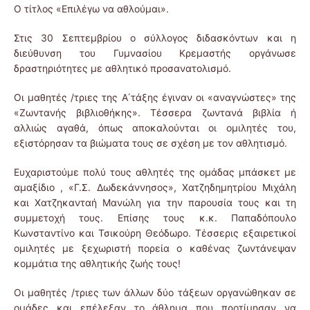
Ο τίτλος «Επιλέγω να αθλούμαι».
Στις 30 Σεπτεμβρίου ο σύλλογος διδασκόντων και η
διεύθυνση του Γυμνασίου Κρεμαστής οργάνωσε
δραστηριότητες με αθλητικό προσανατολισμό.
Οι μαθητές /τριες της Α΄τάξης έγιναν οι «αναγνώστες» της
«Ζωντανής βιβλιοθήκης». Τέσσερα ζωντανά βιβλία ή
αλλιώς αγαθά, όπως αποκαλούνται οι ομιλητές του,
εξιστόρησαν τα βιώματα τους σε σχέση με τον αθλητισμό.
Ευχαριστούμε πολύ τους αθλητές της ομάδας μπάσκετ με
αμαξίδιο , «Γ.Σ. Δωδεκάννησος», Χατζηδημητρίου Μιχάλη
και Χατζηκανταή Μανώλη για την παρουσία τους και τη
συμμετοχή τους. Επίσης τους κ.κ. Παπαδόπουλο
Κωνσταντίνο και Τσικούρη Θεόδωρο. Τέσσερις εξαιρετικοί
ομιλητές με ξεχωριστή πορεία ο καθένας ζωντάνεψαν
κομμάτια της αθλητικής ζωής τους!
Οι μαθητές /τριες των άλλων δύο τάξεων οργανώθηκαν σε
ομάδες και επέλεξαν το άθλημα που προτίμησαν να