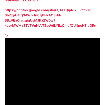
3hAa8efrLDS7EIY8Lg
https://photos.google.com/share/AF1QipNIYuIRctpucF-
SbZzpUlhQ34Wr-1n0JjBHxAO3Hd-
BBzVEaQnr_qigUsMJKa2W0w?
key=MWMzZ1VTVnNVcTZseVdLYllzQmdfQUNpcHZlbGRn
">