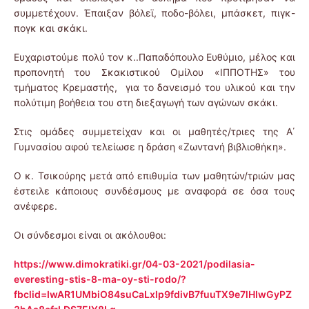
συμμετέχουν. Έπαιξαν βόλεϊ, ποδο-βόλει, μπάσκετ, πιγκ-
πογκ και σκάκι.
Ευχαριστούμε πολύ τον κ..Παπαδόπουλο Ευθύμιο, μέλος και
προπονητή του Σκακιστικού Ομίλου «ΙΠΠΟΤΗΣ» του
τμήματος Κρεμαστής, για το δανεισμό του υλικού και την
πολύτιμη βοήθεια του στη διεξαγωγή των αγώνων σκάκι.
Στις ομάδες συμμετείχαν και οι μαθητές/τριες της Α΄
Γυμνασίου αφού τελείωσε η δράση «Ζωντανή βιβλιοθήκη».
Ο κ. Τσικούρης μετά από επιθυμία των μαθητών/τριών μας
έστειλε κάποιους συνδέσμους με αναφορά σε όσα τους
ανέφερε.
Οι σύνδεσμοι είναι οι ακόλουθοι:
https://www.dimokratiki.gr/04-03-2021/podilasia-
everesting-stis-8-ma-oy-sti-rodo/?
fbclid=IwAR1UMbiO84suCaLxlp9fdivB7fuuTX9e7lHIwGyPZ