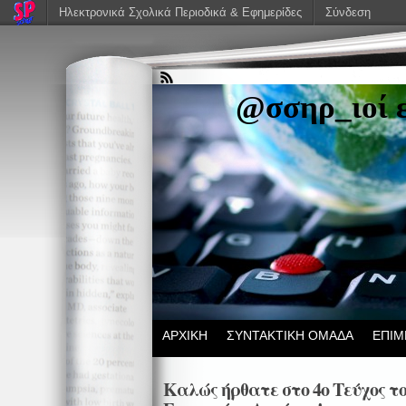
Ηλεκτρονικά Σχολικά Περιοδικά & Εφημερίδες
Σύνδεση
@σσηρ_ιοί 
ΑΡΧΙΚΗ
ΣΥΝΤΑΚΤΙΚΗ ΟΜΑΔΑ
ΕΠΙΜ
Καλώς ήρθατε στο 4ο Τεύχος το