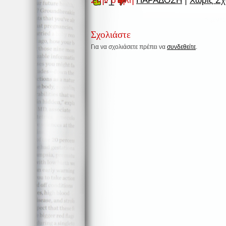
-1
Στην στήλη
ΠΑΡΑΔΟΣΗ
|
Χωρίς Σχ
Σχολιάστε
Για να σχολιάσετε πρέπει να
συνδεθείτε
.