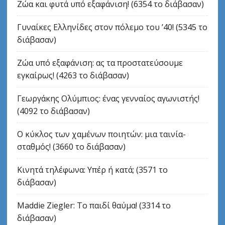
Ζώα και φυτά υπό εξαφάνιση! (6354 το διάβασαν)
Γυναίκες Ελληνίδες στον πόλεμο του ’40! (5345 το
διάβασαν)
Ζώα υπό εξαφάνιση: ας τα προστατεύσουμε
εγκαίρως! (4263 το διάβασαν)
Γεωργάκης Ολύμπιος: ένας γενναίος αγωνιστής!
(4092 το διάβασαν)
Ο κύκλος των χαμένων ποιητών: μια ταινία-
σταθμός! (3660 το διάβασαν)
Κινητά τηλέφωνα: Υπέρ ή κατά; (3571 το
διάβασαν)
Maddie Ziegler: Το παιδί θαύμα! (3314 το
διάβασαν)