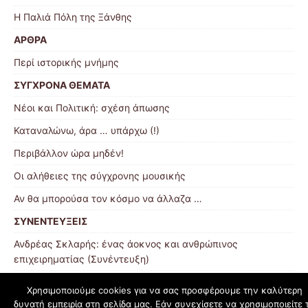
Η Παλιά Πόλη της Ξάνθης
ΑΡΘΡΑ
Περί ιστορικής μνήμης
ΣΥΓΧΡΟΝΑ ΘΕΜΑΤΑ
Νέοι και Πολιτική: σχέση άπωσης
Καταναλώνω, άρα … υπάρχω (!)
Περιβάλλον ώρα μηδέν!
Οι αλήθειες της σύγχρονης μουσικής
Αν θα μπορούσα τον κόσμο να άλλαζα …
ΣΥΝΕΝΤΕΥΞΕΙΣ
Ανδρέας Σκλαρής: ένας άοκνος και ανθρώπινος
επιχειρηματίας (Συνέντευξη)
Χρησιμοποιούμε cookies για να σας προσφέρουμε την καλύτερη
δυνατή εμπειρία στη σελίδα μας. Εάν συνεχίσετε να χρησιμοποιείτε 