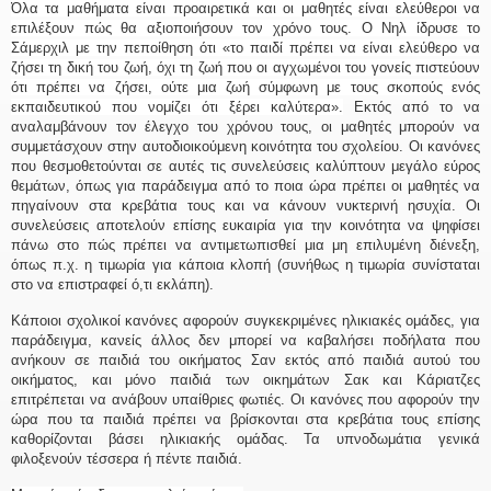
Όλα τα μαθήματα είναι προαιρετικά και οι μαθητές είναι ελεύθεροι να
επιλέξουν πώς θα αξιοποιήσουν τον χρόνο τους. Ο Νηλ ίδρυσε το
Σάμερχιλ με την πεποίθηση ότι «το παιδί πρέπει να είναι ελεύθερο να
ζήσει τη δική του ζωή, όχι τη ζωή που οι αγχωμένοι του γονείς πιστεύουν
ότι πρέπει να ζήσει, ούτε μια ζωή σύμφωνη με τους σκοπούς ενός
εκπαιδευτικού που νομίζει ότι ξέρει καλύτερα».
Εκτός από το να
αναλαμβάνουν τον έλεγχο του χρόνου τους, οι μαθητές μπορούν να
συμμετάσχουν στην αυτοδιοικούμενη κοινότητα του σχολείου. Οι κανόνες
που θεσμοθετούνται σε αυτές τις συνελεύσεις καλύπτουν μεγάλο εύρος
θεμάτων, όπως για παράδειγμα από το ποια ώρα πρέπει οι μαθητές να
πηγαίνουν στα κρεβάτια τους και να κάνουν νυκτερινή ησυχία. Οι
συνελεύσεις αποτελούν επίσης ευκαιρία για την κοινότητα να ψηφίσει
πάνω στο πώς πρέπει να αντιμετωπισθεί μια μη επιλυμένη διένεξη,
όπως π.χ. η τιμωρία για κάποια κλοπή (συνήθως η τιμωρία συνίσταται
στο να επιστραφεί ό,τι εκλάπη).
Κάποιοι σχολικοί κανόνες αφορούν συγκεκριμένες ηλικιακές ομάδες, για
παράδειγμα, κανείς άλλος δεν μπορεί να καβαλήσει ποδήλατα που
ανήκουν σε παιδιά του οικήματος Σαν εκτός από παιδιά αυτού του
οικήματος, και μόνο παιδιά των οικημάτων Σακ και Κάριατζες
επιτρέπεται να ανάβουν υπαίθριες φωτιές. Οι κανόνες που αφορούν την
ώρα που τα παιδιά πρέπει να βρίσκονται στα κρεβάτια τους επίσης
καθορίζονται βάσει ηλικιακής ομάδας. Τα υπνοδωμάτια γενικά
φιλοξενούν τέσσερα ή πέντε παιδιά.