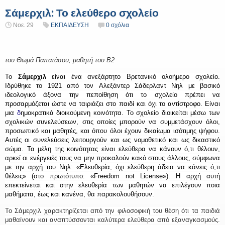
Σάμερχιλ: Το ελεύθερο σχολείο
Νοε. 29
ΕΚΠΑΙΔΕΥΣΗ
0 σχόλια
του Θωμά Παπατάσου, μαθητή του Β2
Το
Σάμερχιλ
είναι ένα ανεξάρτητο Βρετανικό ολοήμερο σχολείο.
Ιδρύθηκε το 1921 από τον
Αλεξάντερ Σάδερλαντ Νηλ
με βασικό
ιδεολογικό άξονα την πεποίθηση ότι το σχολείο πρέπει να
προσαρμόζεται ώστε να ταιριάζει στο παιδί και όχι το αντίστροφο. Είναι
μια
δ
ημοκρατικά διοικούμενη κοινότητα
. Το σχολείο διοικείται μέσω των
σχολικών συνελεύσεων, στις οποίες μπορούν να συμμετάσχουν όλοι,
προσωπικό και μαθητές, και όπου όλοι έχουν δικαίωμα ισότιμης ψήφου.
Αυτές οι συνελεύσεις λειτουργούν και ως νομοθετικό και ως δικαστικό
σώμα. Τα μέλη της κοινότητας είναι ελεύθερα να κάνουν ό,τι θέλουν,
αρκεί οι ενέργειές τους να μην προκαλούν κακό στους άλλους, σύμφωνα
με την αρχή του Νηλ: «Ελευθερία, όχι ελεύθερη άδεια να κάνεις ό,τι
θέλεις» (στο πρωτότυπο: «Freedom not License»). Η αρχή αυτή
επεκτείνεται και στην ελευθερία των μαθητών να επιλέγουν ποια
μαθήματα, έως και κανένα, θα παρακολουθήσουν.
Το Σάμερχιλ χαρακτηρίζεται από την φιλοσοφική του θέση ότι τα παιδιά
μαθαίνουν και αναπτύσσονται καλύτερα ελεύθερα από εξαναγκασμούς.