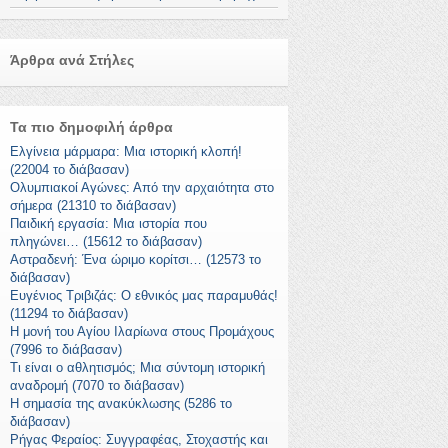
Άρθρα ανά Στήλες
Τα πιο δημοφιλή άρθρα
Ελγίνεια μάρμαρα: Μια ιστορική κλοπή!
(22004 το διάβασαν)
Ολυμπιακοί Αγώνες: Από την αρχαιότητα στο
σήμερα (21310 το διάβασαν)
Παιδική εργασία: Μια ιστορία που
πληγώνει… (15612 το διάβασαν)
Αστραδενή: Ένα ώριμο κορίτσι… (12573 το
διάβασαν)
Ευγένιος Τριβιζάς: Ο εθνικός μας παραμυθάς!
(11294 το διάβασαν)
Η μονή του Αγίου Ιλαρίωνα στους Προμάχους
(7996 το διάβασαν)
Τι είναι ο αθλητισμός; Μια σύντομη ιστορική
αναδρομή (7070 το διάβασαν)
Η σημασία της ανακύκλωσης (5286 το
διάβασαν)
Ρήγας Φεραίος: Συγγραφέας, Στοχαστής και