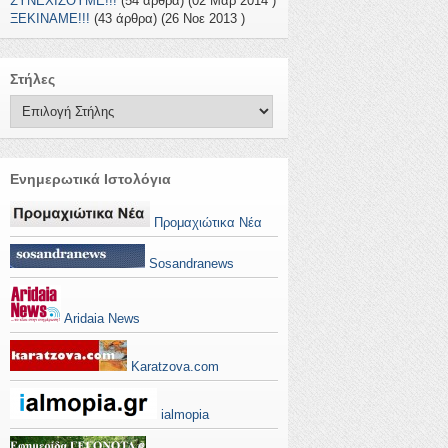
ΣΥΝΕΧΙΖΟΥΜΕ!!!
(54 άρθρα) (02 Μαρ 2014 )
ΞΕΚΙΝΑΜΕ!!!
(43 άρθρα) (26 Νοε 2013 )
Στήλες
Ενημερωτικά Ιστολόγια
Προμαχιώτικα Νέα
Sosandranews
Aridaia News
Karatzova.com
ialmopia