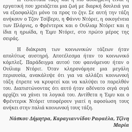
εργατική που χρειάζεται μια ζωή με διαρκή δουλειά για
να εξασφαλίζει μόνο τα προς το ζην. Σε αυτή την τάξη
ανήκουν ο Τζον Τσίβερυ, η Φάννυ Ντόριτ, η οικογένεια
των Πλόρνις, ο Φρέντερικ και ο Ουίλιαμ Ντόριτ και η
ίδια η ηρωίδα, η Έιμυ Ντόριτ, στο πρώτο μέρος της
σειράς.
Η διάκριση των κοινωνικών τάξεων ήταν
απολύτως αυστηρή. Αποτέλεσμα ήταν το κοινωνικό
κόμπλεξ. Παράδειγμα αυτού του φαινόμενου ήταν ο
Ουίλιαμ Ντόριτ. Όταν κληρονόμησε μια μεγάλη
περιουσία, ανακάλυψε ότι για να αλλάξει κοινωνική
τάξη έπρεπε να κρυφτεί και να καλύψει το παρελθόν
του. Διαπιστώνοντας ότι αυτό ήταν αδύνατο σιγά σιγά
αρχίζει να χάνει τα λογικά του. Αντίθετα η Έιμυ και ο
Φρέντερικ Ντόριτ υποφέρουν γιατί η αφοσίωση τους
ανήκει στην παλιά κοινωνική τους τάξη.
Νάσκου Δήμητρα, Καραγιαννίδου Ραφαέλα, Τζίνη
Μαρία