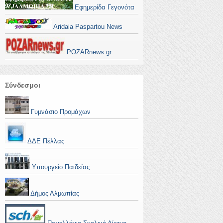
Εφημερίδα Γεγονότα
Aridaia Paspartou News
POZARnews.gr
Σύνδεσμοι
Γυμνάσιο Προμάχων
ΔΔΕ Πέλλας
Υπουργείο Παιδείας
Δήμος Αλμωπίας