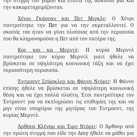
την στιγμή του γάμου και έπειτα της ασκούσε βία και
την κακομεταχειρίζονταν.
Χένρι Γκάουαν και Πετ Μιγκλς
: Ο Χένρι
παντρεύτηκε την
Πετ
για να την εκμεταλλευτεί. Ο
σκοπός του ήταν να γίνει πλούσιος από την περιουσία
που θα κληρονομούσε η Πετ από τον πατέρα της.
Κος και κα Μερντλ
: Η κυρία Μερντλ
παντρεύτηκε τον κύριο Μερντλ γιατί ήθελε να
βρίσκεται σε υψηλότερη κοινωνική τάξη και να έχει
περισσότερη περιουσία.
Έντμουντ Σπάρκλερ και Φάννυ Ντόριτ
: Η Φάννυ
επίσης ήθελε να βρίσκεται σε υψηλότερη κοινωνική
θέση και να έχει πολλά πλούτη. Έτσι παντρεύτηκε τον
Έντμουντ για να εκπληρώσει τις επιθυμίες της και να
μην είναι υποχείριο της μητέρας του Έντμουντ, της
κυρίας Μερντλ.
Άρθουρ Κλέναμ και Έιμυ Ντόριτ
: Ο Άρθουρ από
την πρώτη στιγμή που είδε την
Amy
ήθελε να μάθει για