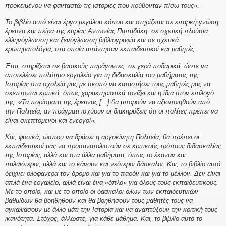
προκειμένου να φανταστώ τις ιστορίες που κρύβονταν πίσω τους».
Το βιβλίο αυτό είναι έργο μεγάλου κόπου και στηρίζεται σε επαρκή γνώση,
έρευνα και πείρα της κυρίας Αντωνίας Παπαδάκη, σε σχετική πλούσια
ελληνόγλωσση και ξενόγλωσση βιβλιογραφία και σε σχετικά
ερωτηματολόγια, στα οποία απάντησαν εκπαιδευτικοί και μαθητές.
Έτσι, στηρίζεται σε βασικούς παράγοντες, σε γερά ποδαρικά, ώστε να
αποτελέσει πολύτιμο εργαλείο για τη διδασκαλία του μαθήματος της
Ιστορίας στα σχολεία μας με σκοπό να καταστήσει τους μαθητές μας να
σκέπτονται κριτικά, όπως χαρακτηριστικά τονίζει και η ίδια στον επίλογό
της: «Τα πορίσματα της έρευνας [...] θα μπορούν να αξιοποιηθούν από
την Πολιτεία, αν πράγματι ισχύουν οι διακηρύξεις ότι οι πολίτες πρέπει να
είναι σκεπτόμενοι και ενεργοί».
Και, φυσικά, ώσπου να δράσει η αργοκίνητη Πολιτεία, θα πρέπει οι
εκπαιδευτικοί μας να προσανατολιστούν σε κριτικούς τρόπους διδασκαλίας
της Ιστορίας, αλλά και στα άλλα μαθήματα, όπως το έκαναν και
παλαιότεροι, αλλά και το κάνουν και νεότεροι δάσκαλοι. Και, το βιβλίο αυτό
δείχνει ολοφάνερα τον δρόμο και για το παρόν και για το μέλλον. Δεν είναι
απλά ένα εργαλείο, αλλά είναι ένα «όπλο» για όλους τους εκπαιδευτικούς.
Με το οποίο, και με το οποίο οι δάσκαλοι όλων των εκπαιδευτικών
βαθμίδων θα βοηθηθούν και θα βοηθήσουν τους μαθητές τους να
αγκαλιάσουν με άλλο μάτι την Ιστορία και να αναπτύξουν την κριτική τους
ικανότητα. Στόχος, άλλωστε, για κάθε μάθημα. Και, το βιβλίο αυτό το