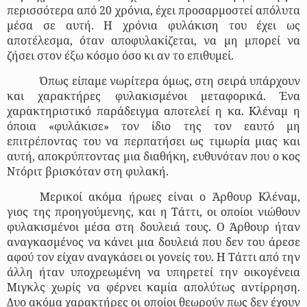
περισσότερα από 20 χρόνια, έχει προσαρμοστεί απόλυτα
μέσα σε αυτή. Η χρόνια φυλάκιση του έχει ως
αποτέλεσμα, όταν αποφυλακίζεται, να μη μπορεί να
ζήσει στον έξω κόσμο όσο κι αν το επιθυμεί.
Όπως είπαμε νωρίτερα όμως, στη σειρά υπάρχουν
και χαρακτήρες φυλακισμένοι μεταφορικά. Ένα
χαρακτηριστικό παράδειγμα αποτελεί η κα. Κλέναμ η
όποια «φυλάκισε» τον ίδιο της τον εαυτό μη
επιτρέποντας του να περπατήσει ως τιμωρία μιας και
αυτή, αποκρύπτοντας μια διαθήκη, ευθυνόταν που ο κος
Ντόριτ βρισκόταν στη φυλακή.
Μερικοί ακόμα ήρωες είναι ο Άρθουρ Κλέναμ,
γιος της προηγούμενης, και η Τάττι, οι οποίοι νιώθουν
φυλακισμένοι μέσα στη δουλειά τους. Ο Άρθουρ ήταν
αναγκασμένος να κάνει μια δουλειά που δεν του άρεσε
αφού τον είχαν αναγκάσει οι γονείς του. Η Τάττι από την
άλλη ήταν υποχρεωμένη να υπηρετεί την οικογένεια
Μιγκλς χωρίς να φέρνει καμία απολύτως αντίρρηση.
Δυο ακόμα χαρακτήρες οι οποίοι θεωρούν πως δεν έχουν