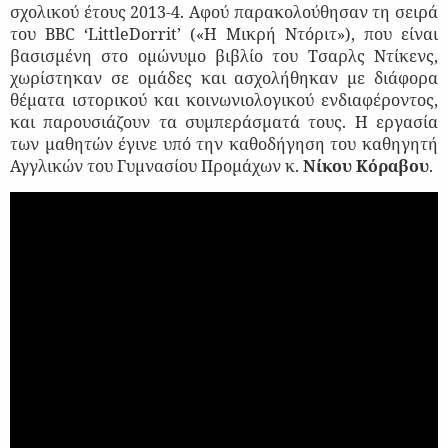
σχολικού έτους 2013-4. Αφού παρακολούθησαν τη σειρά
του ΒΒ
C
‘
Little
Dorrit
’ («Η Μικρή Ντόριτ»), που είναι
βασισμένη στο ομώνυμο βιβλίο του Τσαρλς Ντίκενς,
χωρίστηκαν σε ομάδες και ασχολήθηκαν με διάφορα
θέματα ιστορικού και κοινωνιολογικού ενδιαφέροντος,
και παρουσιάζουν τα συμπεράσματά τους. Η εργασία
των μαθητών έγινε υπό την καθοδήγηση του καθηγητή
Αγγλικών του Γυμνασίου Προμάχων κ.
Νίκου Κόραβου
.