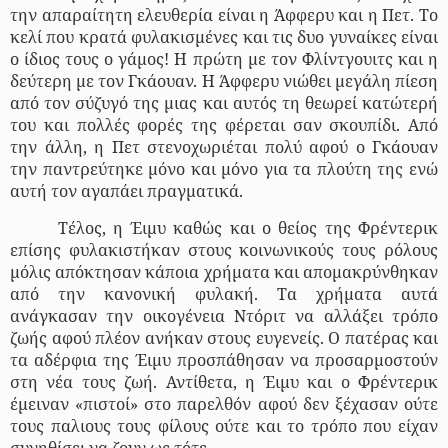
την απαραίτητη ελευθερία είναι η Άφφερυ και η Πετ. Το
κελί που κρατά φυλακισμένες και τις δυο γυναίκες είναι
ο ίδιος τους ο γάμος! Η πρώτη με τον Φλίντγουιτς και η
δεύτερη με τον Γκάουαν. Η Άφφερυ νιώθει μεγάλη πίεση
από τον σύζυγό της μιας και αυτός τη θεωρεί κατώτερή
του και πολλές φορές της φέρεται σαν σκουπίδι. Από
την άλλη, η Πετ στενοχωριέται πολύ αφού ο Γκάουαν
την παντρεύτηκε μόνο και μόνο για τα πλούτη της ενώ
αυτή τον αγαπάει πραγματικά.
Τέλος, η Έιμυ καθώς και ο θείος της Φρέντερικ
επίσης φυλακιστήκαν στους κοινωνικούς τους ρόλους
μόλις απόκτησαν κάποια χρήματα και απομακρύνθηκαν
από την κανονική φυλακή. Τα χρήματα αυτά
ανάγκασαν την οικογένεια Ντόριτ να αλλάξει τρόπο
ζωής αφού πλέον ανήκαν στους ευγενείς. Ο πατέρας και
τα αδέρφια της Έιμυ προσπάθησαν να προσαρμοστούν
στη νέα τους ζωή. Αντίθετα, η Έιμυ και ο Φρέντερικ
έμειναν «πιστοί» στο παρελθόν αφού δεν ξέχασαν ούτε
τους παλιους τους φίλους ούτε και το τρόπο που είχαν