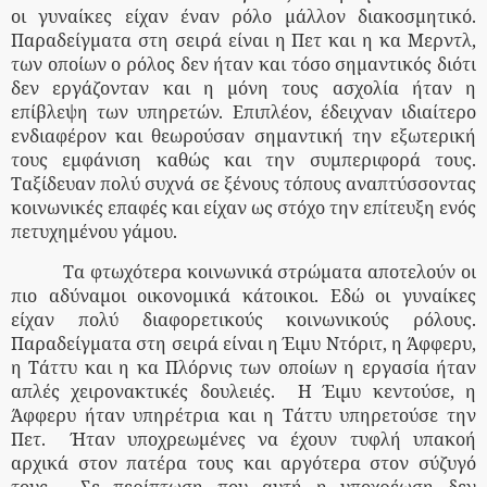
οι γυναίκες είχαν έναν ρόλο μάλλον διακοσμητικό.
Παραδείγματα στη σειρά είναι η Πετ και η κα Μερντλ,
των οποίων ο ρόλος δεν ήταν και τόσο σημαντικός διότι
δεν εργάζονταν και η μόνη τους ασχολία ήταν η
επίβλεψη των υπηρετών. Επιπλέον, έδειχναν ιδιαίτερο
ενδιαφέρον και θεωρούσαν σημαντική την εξωτερική
τους εμφάνιση καθώς και την συμπεριφορά τους.
Ταξίδευαν πολύ συχνά σε ξένους τόπους αναπτύσσοντας
κοινωνικές επαφές και είχαν ως στόχο την επίτευξη ενός
πετυχημένου γάμου.
Τα φτωχότερα κοινωνικά στρώματα αποτελούν οι
πιο αδύναμοι οικονομικά κάτοικοι. Εδώ οι γυναίκες
είχαν πολύ διαφορετικούς κοινωνικούς ρόλους.
Παραδείγματα στη σειρά είναι η Έιμυ Ντόριτ, η Άφφερυ,
η Τάττυ και η κα Πλόρνις των οποίων η εργασία ήταν
απλές χειρονακτικές δουλειές.
Η Έιμυ κεντούσε, η
Άφφερυ ήταν υπηρέτρια και η Τάττυ υπηρετούσε την
Πετ.
Ήταν υποχρεωμένες να έχουν τυφλή υπακοή
αρχικά στον πατέρα τους και αργότερα στον σύζυγό