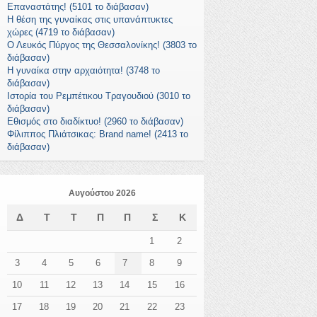
Επαναστάτης! (5101 το διάβασαν)
Η θέση της γυναίκας στις υπανάπτυκτες
χώρες (4719 το διάβασαν)
Ο Λευκός Πύργος της Θεσσαλονίκης! (3803 το
διάβασαν)
Η γυναίκα στην αρχαιότητα! (3748 το
διάβασαν)
Ιστορία του Ρεμπέτικου Τραγουδιού (3010 το
διάβασαν)
Εθισμός στο διαδίκτυο! (2960 το διάβασαν)
Φίλιππος Πλιάτσικας: Brand name! (2413 το
διάβασαν)
Αυγούστου 2026
Δ
Τ
Τ
Π
Π
Σ
Κ
1
2
3
4
5
6
7
8
9
10
11
12
13
14
15
16
17
18
19
20
21
22
23