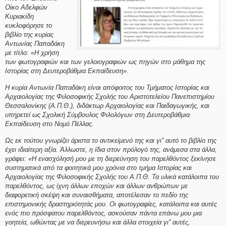
Οίκο Αδελφών
Κυριακίδη
κυκλοφόρησε το
βιβλίο της κυρίας
Αντωνίας Παπαδάκη
με τίτλο: «Η χρήση
των φωτογραφιών και των γελοιογραφιών ως πηγών στο μάθημα της
Ιστορίας στη Δευτεροβάθμια Εκπαίδευση».
Η κυρία Αντωνία Παπαδάκη είναι απόφοιτος του Τμήματος Ιστορίας και
Αρχαιολογίας της Φιλοσοφικής Σχολής του Αριστοτελείου Πανεπιστημίου
Θεσσαλονίκης (Α.Π.Θ.), διδάκτωρ Αρχαιολογίας και Παιδαγωγικής, και
υπηρετεί ως Σχολική Σύμβουλος Φιλολόγων στη Δευτεροβάθμια
Εκπαίδευση στο Νομό Πέλλας.
Ως εκ τούτου γνωρίζει άριστα το αντικείμενό της και γι” αυτό το βιβλίο της
έχει ιδιαίτερη αξία. Άλλωστε, η ίδια στον πρόλογό της, ανάμεσα στα άλλα,
γράφει: «Η ενασχόλησή μου με τη διερεύνηση του παρελθόντος ξεκίνησε
συστηματικά από τα φοιτητικά μου χρόνια στο τμήμα Ιστορίας και
Αρχαιολογίας της Φιλοσοφικής Σχολής του Α.Π.Θ. Τα υλικά κατάλοιπα του
παρελθόντος, ως ίχνη άλλων εποχών και άλλων ανθρώπων με
διαφορετική σκέψη και συναισθήματα, αποτέλεσαν το πεδίο της
επιστημονικής δραστηριότητάς μου. Οι φωτογραφίες, κατάλοιπα και αυτές
ενός πιο πρόσφατου παρελθόντος, ασκούσαν πάντα επάνω μου μια
γοητεία, ωθώντας με να διερευνήσω και άλλα στοιχεία γι” αυτές,