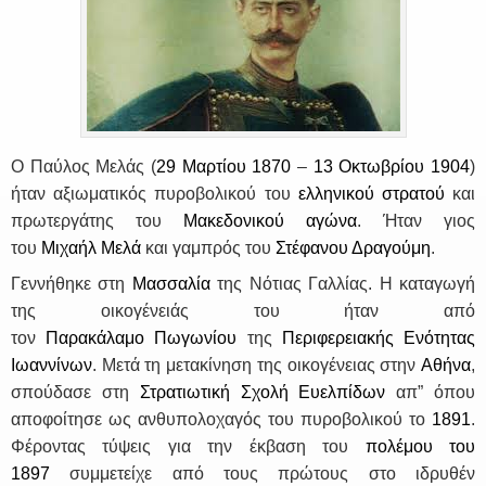
Ο
Παύλος Μελάς
(
29 Μαρτίου
1870
–
13 Οκτωβρίου
1904
)
ήταν αξιωματικός πυροβολικού του
ελληνικού στρατού
και
πρωτεργάτης του
Μακεδονικού αγώνα
. Ήταν γιος
του
Μιχαήλ Μελά
και γαμπρός του
Στέφανου Δραγούμη
.
Γεννήθηκε στη
Μασσαλία
της Νότιας Γαλλίας. Η καταγωγή
της οικογένειάς του ήταν από
τον
Παρακάλαμο
Πωγωνίου
της
Περιφερειακής Ενότητας
Ιωαννίνων
. Μετά τη μετακίνηση της οικογένειας στην
Αθήνα
,
σπούδασε στη
Στρατιωτική Σχολή Ευελπίδων
απ” όπου
αποφοίτησε ως ανθυπολοχαγός του πυροβολικού το
1891
.
Φέροντας τύψεις για την έκβαση του
πολέμου του
1897
συμμετείχε από τους πρώτους στο ιδρυθέν