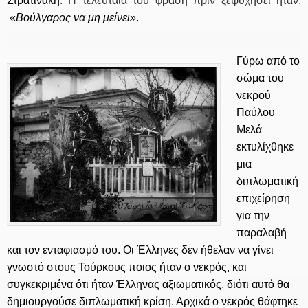
Στρατινάκη
. Η τελευταία του φράση πριν ξεψυχήσει ήταν:
«
Βούλγαρος να μη μείνει»
.
Γύρω από το
σώμα του
νεκρού
Παύλου
Μελά
εκτυλίχθηκε
μια
διπλωματική
επιχείρηση
για την
παραλαβή
και τον ενταφιασμό του. Οι Έλληνες δεν ήθελαν να γίνει
γνωστό στους Τούρκους ποιος ήταν ο νεκρός, και
συγκεκριμένα ότι ήταν Έλληνας αξιωματικός, διότι αυτό θα
δημιουργούσε διπλωματική κρίση. Αρχικά ο νεκρός θάφτηκε