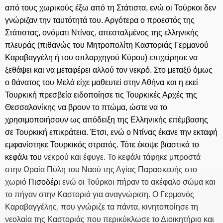
από τους χωρικούς έξω από τη Στάτιστα, ενώ οι Τούρκοι δεν
γνώριζαν την ταυτότητά του. Αργότερα ο προεστός της
Στάτιστας, ονόματι Ντίνας, απεσταλμένος της ελληνικής
πλευράς (πιθανώς του Μητροπολίτη Καστοριάς Γερμανού
Καραβαγγέλη ή του οπλαρχηγού Κύρου) επιχείρησε να
ξεθάψει και να μεταφέρει αλλού τον νεκρό. Στο μεταξύ όμως
ο θάνατος του Μελά είχε μαθευτεί στην Αθήνα και η εκεί
Τουρκική πρεσβεία ειδοποίησε τις Τουρκικές Αρχές της
Θεσσαλονίκης να βρουν το πτώμα, ώστε να το
χρησιμοποιήσουν ως απόδειξη της Ελληνικής επέμβασης
σε Τουρκική επικράτεια. Έτσι, ενώ ο Ντίνας έκανε την εκταφή
εμφανίστηκε Τουρκικός στρατός. Τότε έκοψε βιαστικά το
κεφάλι του
νεκρού και έφυγε. Το κεφάλι τάφηκε μπροστά
στην Ωραία Πύλη του Ναού της Αγίας Παρασκευής στο
χωριό
Πισοδέρι
ενώ οι Τούρκοι πήραν το ακέφαλο σώμα και
το πήγαν στην Καστοριά για αναγνώριση. Ο Γερμανός
Καραβαγγέλης, που γνώριζε τα πάντα, κινητοποίησε τη
νεολαία της Καστοριάς που περικύκλωσε το Διοικητήριο και