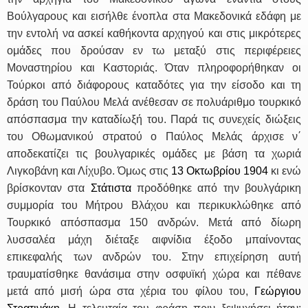
Βούλγαρους και εισήλθε ένοπλα στα Μακεδονικά εδάφη με
την εντολή να ασκεί καθήκοντα αρχηγού και στις μικρότερες
ομάδες που δρούσαν εν τω μεταξύ στις περιφέρειες
Μοναστηρίου και Καστοριάς. Όταν πληροφορήθηκαν οι
Τούρκοι από διάφορους καταδότες για την είσοδο και τη
δράση του Παύλου Μελά ανέθεσαν σε πολυάριθμο τουρκικό
απόσπασμα την καταδίωξή του. Παρά τις συνεχείς διώξεις
του Οθωμανικού στρατού ο Παύλος Μελάς άρχισε ν΄
αποδεκατίζει τις βουλγαρικές ομάδες με βάση τα χωριά
Λιγκοβάνη και Λίχυβο. Όμως στις
13 Οκτωβρίου
1904
κι ενώ
βρίσκονταν στα
Στάτιστα
προδόθηκε από την βουλγάρικη
συμμορία του Μήτρου Βλάχου και περικυκλώθηκε από
Τουρκικό απόσπασμα 150 ανδρών. Μετά από δίωρη
λυσσαλέα μάχη διέταξε αιφνίδια έξοδο μπαίνοντας
επικεφαλής των ανδρών του. Στην επιχείρηση αυτή
τραυματίσθηκε θανάσιμα στην οσφυϊκή χώρα και πέθανε
μετά από μισή ώρα στα χέρια του φίλου του,
Γεώργιου