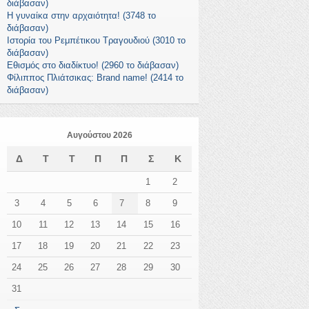
διάβασαν)
Η γυναίκα στην αρχαιότητα! (3748 το
διάβασαν)
Ιστορία του Ρεμπέτικου Τραγουδιού (3010 το
διάβασαν)
Εθισμός στο διαδίκτυο! (2960 το διάβασαν)
Φίλιππος Πλιάτσικας: Brand name! (2414 το
διάβασαν)
Αυγούστου 2026
Δ
Τ
Τ
Π
Π
Σ
Κ
1
2
3
4
5
6
7
8
9
10
11
12
13
14
15
16
17
18
19
20
21
22
23
24
25
26
27
28
29
30
31