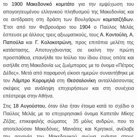
το
1900
Μακεδονικό κομιτάτο
για την εμψύχωση του
απογοητευμένου ελληνικού πληθυσμού της Μακεδονίας και
σε αντίδραση στη δράση των Βουλγάρων
κομιτατζήδων
.
Έτσι από τον Φεβρουάριο του
1904
ο Παύλος Μελάς
έσπευσε με άλλους τρεις αξιωματικούς, τους
Α. Κοντούλη
,
Α.
Παπούλα
και
Γ. Κολοκοτρώνη
, προς επιτόπια μελέτη της
κατάστασης. Αποτυγχάνοντας σε εκείνη την πρώτη
προσπάθεια, επανήλθε τον Ιούλιο του ίδιου έτους οπότε και
εισήλθε στη Μακεδονία ως ζωέμπορος με το όνομα «Πέτρος
Δέδες». Μετά από παραμονή είκοσι ημερών συναντήθηκε με
τον
Λάμπρο Κορομηλά
στη
Θεσσαλονίκη
ανταλλάσσοντας
σκέψεις για ανάληψη επιχειρήσεων και στη συνέχεια
επέστρεψε στην Αθήνα.
Στις
18 Αυγούστου
,
όταν όλα ήταν έτοιμα κατά το σχέδιο ο
Παύλος Μελάς με το επιχειρησιακό όνομα Καπετάν
Μίκης
Ζέζας
, επικεφαλής σώματος
35 μόλις ανδρών, που το
αποτελούσαν Μακεδόνες, Μανιάτες και Κρητικοί, ανέλαβε
την αρχηγία του Μακεδονικού αγώνα ενάντια στους