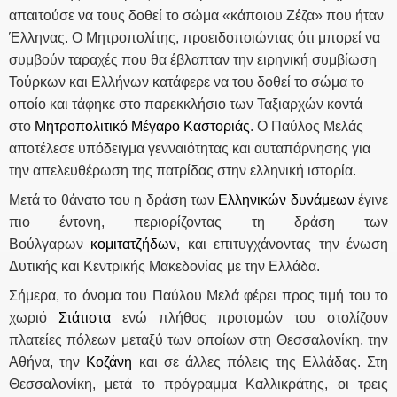
απαιτούσε να τους δοθεί το σώμα «κάποιου Ζέζα» που ήταν
Έλληνας. Ο Μητροπολίτης, προειδοποιώντας ότι μπορεί να
συμβούν ταραχές που θα έβλαπταν την ειρηνική συμβίωση
Τούρκων και Ελλήνων κατάφερε να του δοθεί το σώμα το
οποίο και τάφηκε στο παρεκκλήσιο των Ταξιαρχών κοντά
στο
Μητροπολιτικό Μέγαρο Καστοριάς
. Ο Παύλος Μελάς
αποτέλεσε υπόδειγμα γενναιότητας και αυταπάρνησης για
την απελευθέρωση της πατρίδας στην ελληνική ιστορία.
Μετά το θάνατο του η δράση των
Ελληνικών δυνάμεων
έγινε
πιο έντονη, περιορίζοντας τη δράση των
Βούλγαρων
κομιτατζήδων
, και επιτυγχάνοντας την ένωση
Δυτικής και Κεντρικής Μακεδονίας με την Ελλάδα.
Σήμερα, το όνομα του Παύλου Μελά φέρει προς τιμή του το
χωριό
Στάτιστα
ενώ πλήθος προτομών του στολίζουν
πλατείες πόλεων μεταξύ των οποίων στη Θεσσαλονίκη, την
Αθήνα, την
Κοζάνη
και σε άλλες πόλεις της Ελλάδας. Στη
Θεσσαλονίκη, μετά το πρόγραμμα Καλλικράτης, οι τρεις