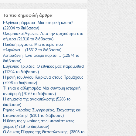
Τα πιο δημοφιλή άρθρα
Ελγίνεια μάρμαρα: Μια ιστορική κλοπή!
(22004 το διάβασαν)
Ολυμπιακοί Αγώνες: Από την αρχαιότητα στο
σήμερα (21310 το διάβασαν)
Παιδική εργασία: Μια ιστορία που
πληγώνει… (15612 το διάβασαν)
Αστραδενή: Ένα ώριμο κορίτσι… (12574 το
διάβασαν)
Ευγένιος Τριβιζάς: Ο εθνικός μας παραμυθάς!
(11294 το διάβασαν)
Η μονή του Αγίου Ιλαρίωνα στους Προμάχους
(7996 το διάβασαν)
Τι είναι ο αθλητισμός; Μια σύντομη ιστορική
αναδρομή (7070 το διάβασαν)
Η σημασία της ανακύκλωσης (5286 το
διάβασαν)
Ρήγας Φεραίος: Συγγραφέας, Στοχαστής και
Επαναστάτης! (5101 το διάβασαν)
Η θέση της γυναίκας στις υπανάπτυκτες
χώρες (4719 το διάβασαν)
Ο Λευκός Πύργος της Θεσσαλονίκης! (3803 το