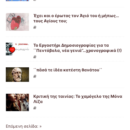
Έχει και ο έρωτας τον Άγιό του ή μήπως…
τους Αγίους του;
Το Εργαστήρι Δημοσιογραφίας για τα
΄΄Πεντόβολα, νέα γενιά’’…χρονογραφικά (!)
΄΄πᾶσά τε ἰδέα κατέστη θανάτου΄΄
Κριτική της ταινίας: Το χαμόγελο της Μόνα
Λίζα
Επόμενη σελίδα: »