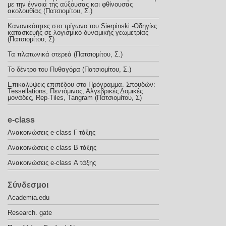
με την έννοια της αύξουσας και φθίνουσας
ακολουθίας (Πατσιομίτου, Σ.)
Κανονικότητες στο τρίγωνο του Sierpinski -Οδηγίες
κατασκευής σε λογισμικό δυναμικής γεωμετρίας
(Πατσιομίτου, Σ)
Τα πλατωνικά στερεά (Πατσιομίτου, Σ.)
To δέντρο του Πυθαγόρα (Πατσιομίτου, Σ.)
Επικαλύψεις επιπέδου στο Πρόγραμμα. Σπουδών:
Tessellations, Πεντόμινος, Αλγεβρικές Δομικές
μονάδες, Rep-Tiles, Tangram (Πατσιομίτου, Σ)
e-class
Ανακoινώσεις e-class Γ τάξης
Ανακοινώσεις e-class B τάξης
Ανακοινώσεις e-class Α τάξης
Σύνδεσμοι
Academia.edu
Research. gate