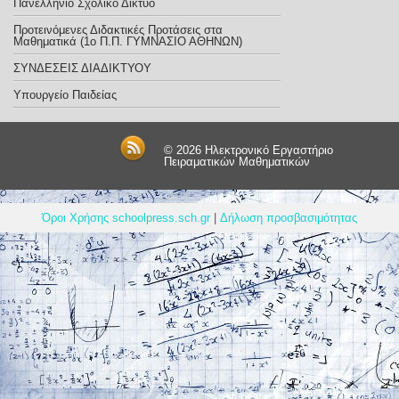
Πανελλήνιο Σχολικό Δίκτυο
Προτεινόμενες Διδακτικές Προτάσεις στα
Μαθηματικά (1o Π.Π. ΓΥΜΝΑΣΙΟ ΑΘΗΝΩΝ)
ΣΥΝΔΕΣΕΙΣ ΔΙΑΔΙΚΤΥΟΥ
Υπουργείο Παιδείας
© 2026
Ηλεκτρονικό Εργαστήριο
Πειραματικών Μαθηματικών
Όροι Χρήσης schoolpress.sch.gr
|
Δήλωση προσβασιμότητας