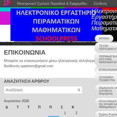
Ηλεκτρονικά Σχολικά Περιοδικά & Εφημερίδες
Σύνδεση
Ηλεκτρον
Εργαστήρ
Πειραματ
Μαθηματι
ΑΡΧΙΚΗ
Χωρίς στήλες
ΤΕΥΧΗ
ΠΕΡΙΟΔΙΚΟΥ
ΕΠΙΚΟΙΝΩΝΙΑ
ΠΕΙΡΑΜΑΤΙΚΑ
ΑΥΣΤΗΡΑ
Μπορείτε να επικοινωνήσετε μέσω ηλεκτρονικής αλληλογραφίας στη
ΜΑΘΗΜΑΤΙΚ
διεύθυνση spatsiom@gmail.com
ΕΠΙΚΟΙΝΩΝΙ
ΔΥΝΑΜΙΚΗ
ΓΕΩΜΕΤΡΙΑ
ΑΝΑΖΗΤΗΣΗ ΑΡΘΡΟΥ
Δημιουργός κα
υπεύθυνη
διαχείρισης
Αυγούστου 2026
Αποσπάσματ
την Ιστορία τ
Δ
Τ
Τ
Π
Π
Σ
Κ
Μαθηματικών
1
2
Όμιλος Fracta