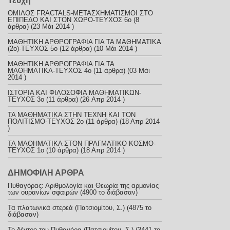
Τεύχη
ΟΜΙΛΟΣ FRACTALS-ΜΕΤΑΣΧΗΜΑΤΙΣΜΟΙ ΣΤΟ
ΕΠΙΠΕΔΟ ΚΑΙ ΣΤΟΝ ΧΩΡΟ-ΤΕΥΧΟΣ 6ο
(8
άρθρα) (23 Μάι 2014 )
ΜΑΘΗΤΙΚΗ ΑΡΘΡΟΓΡΑΦΙΑ ΓΙΑ ΤΑ ΜΑΘΗΜΑΤΙΚΑ
(2ο)-ΤΕΥΧΟΣ 5ο
(12 άρθρα) (10 Μάι 2014 )
ΜΑΘΗΤΙΚΗ ΑΡΘΡΟΓΡΑΦΙΑ ΓΙΑ ΤΑ
ΜΑΘΗΜΑΤΙΚΑ-TEYXOΣ 4ο
(11 άρθρα) (03 Μάι
2014 )
ΙΣΤΟΡΙΑ ΚΑΙ ΦΙΛΟΣΟΦΙΑ ΜΑΘΗΜΑΤΙΚΩΝ-
TEYXOΣ 3o
(11 άρθρα) (26 Απρ 2014 )
ΤΑ ΜΑΘΗΜΑΤΙΚΑ ΣΤΗΝ ΤΕΧΝΗ ΚΑΙ ΤΟΝ
ΠΟΛΙΤΙΣΜΟ-ΤΕYXOΣ 2ο
(11 άρθρα) (18 Απρ 2014
)
ΤΑ ΜΑΘΗΜΑΤΙΚΑ ΣΤΟΝ ΠΡΑΓΜΑΤΙΚΟ ΚΟΣΜΟ-
ΤΕΥΧΟΣ 1ο
(10 άρθρα) (18 Απρ 2014 )
ΔΗΜΟΦΙΛΗ ΑΡΘΡΑ
Πυθαγόρας: Αριθµολογία και Θεωρία της αρμονίας
των ουρανίων σφαιρών (4900 το διάβασαν)
Τα πλατωνικά στερεά (Πατσιομίτου, Σ.) (4875 το
διάβασαν)
To δέντρο του Πυθαγόρα (Πατσιομίτου, Σ.) (3441 το