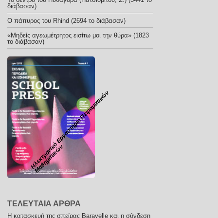
διάβασαν)
O πάπυρος του Rhind (2694 το διάβασαν)
«Μηδείς αγεωμέτρητος εισίτω μοι την θύρα» (1823
το διάβασαν)
Η
λ
ε
κ
τ
ρ
ο
ν
ι
ό
Ε
ρ
γ
α
σ
τ
ή
ρ
ι
ο
Π
ε
ι
ρ
α
μ
α
τ
ι
κ
ώ
ν
Μ
α
θ
η
μ
α
τ
ι
κ
ώ
κ
ν
ΤΕΛΕΥΤΑΙΑ ΑΡΘΡΑ
Η κατασκευή της σπείρας Baravelle και η σύνδεση