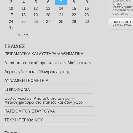
Από το 0 στο
3
4
5
6
7
8
9
άπειρο —
Μετασχηματισ
10
11
12
13
14
15
16
στο επίπεδο κ
στον χώρο
17
18
19
20
21
22
23
24
25
26
27
28
29
30
ΠΑΤΣΙΟΜΙΤΟ
ΣΤΑΥΡΟΥΛΑ
31
« Ιουλ
ΣΕΛΙΔΕΣ
ΠΕΙΡΑΜΑΤΙΚΑ ΚΑΙ ΑΥΣΤΗΡΑ ΜΑΘΗΜΑΤΙΚΑ
Αποσπάσματα από την Ιστορία των Μαθηματικών
Δημιουργός και υπεύθυνη διαχείρισης
ΔΥΝΑΜΙΚΗ ΓΕΩΜΕΤΡΙΑ
ΕΠΙΚΟΙΝΩΝΙΑ
Όμιλος Fractals: Από το 0 στο άπειρο —
Μετασχηματισμοί στο επίπεδο και στον χώρο
ΠΑΤΣΙΟΜΙΤΟΥ ΣΤΑΥΡΟΥΛΑ
ΤΕΥΧΗ ΠΕΡΙΟΔΙΚΟΥ