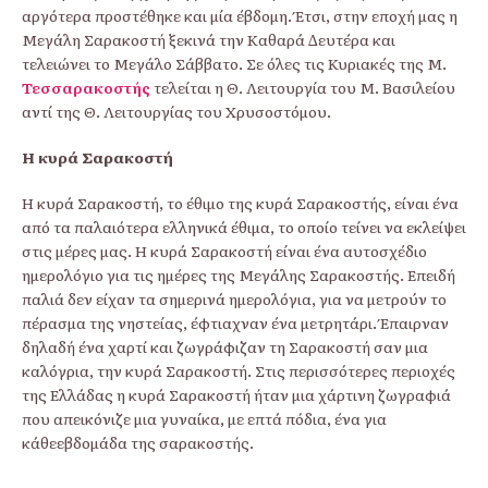
αργότερα προστέθηκε και µία έβδοµη. Έτσι, στην εποχή µας η
Μεγάλη Σαρακοστή ξεκινά την Καθαρά ∆ευτέρα και
τελειώνει το Μεγάλο Σάββατο. Σε όλες τις Κυριακές της Μ.
Τεσσαρακοστής
τελείται η Θ. Λειτουργία του Μ. Βασιλείου
αντί της Θ. Λειτουργίας του Χρυσοστόµου.
Η κυρά Σαρακοστή
Η κυρά Σαρακοστή, το έθιµο της κυρά Σαρακοστής, είναι ένα
από τα παλαιότερα ελληνικά έθιµα, το οποίο τείνει να εκλείψει
στις µέρες µας. Η κυρά Σαρακοστή είναι ένα αυτοσχέδιο
ηµερολόγιο για τις ηµέρες της Μεγάλης Σαρακοστής. Επειδή
παλιά δεν είχαν τα σηµερινά ηµερολόγια, για να µετρούν το
πέρασµα της νηστείας, έφτιαχναν ένα µετρητάρι. Έπαιρναν
δηλαδή ένα χαρτί και ζωγράφιζαν τη Σαρακοστή σαν µια
καλόγρια, την κυρά Σαρακοστή. Στις περισσότερες περιοχές
της Ελλάδας η κυρά Σαρακοστή ήταν µια χάρτινη ζωγραφιά
που απεικόνιζε µια γυναίκα, µε επτά πόδια, ένα για
κάθεεβδοµάδα της σαρακοστής.