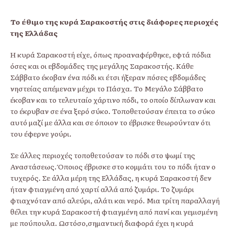
Το έθιµο της κυρά Σαρακοστής στις διάφορες περιοχές
της Ελλάδας
Η κυρά Σαρακοστή είχε, όπως προαναφέρθηκε, εφτά πόδια
όσες και οι εβδοµάδες της µεγάλης Σαρακοστής. Κάθε
Σάββατο έκοβαν ένα πόδι κι έτσι ήξεραν πόσες εβδοµάδες
νηστείας απέµεναν µέχρι το Πάσχα. Το Μεγάλο Σάββατο
έκοβαν και το τελευταίο χάρτινο πόδι, το οποίο δίπλωναν και
το έκρυβαν σε ένα ξερό σύκο. Τοποθετούσαν έπειτα το σύκο
αυτό µαζί µε άλλα και σε όποιον το έβρισκε θεωρούνταν ότι
του έφερνε γούρι.
Σε άλλες περιοχές τοποθετούσαν το πόδι στο ψωµί της
Αναστάσεως. Όποιος έβρισκε στο κομμάτι του το πόδι ήταν ο
τυχερός. Σε άλλα µέρη της Ελλάδας, η κυρά Σαρακοστή δεν
ήταν φτιαγµένη από χαρτί αλλά από ζυµάρι. Το ζυµάρι
φτιαχνόταν από αλεύρι, αλάτι και νερό. Μια τρίτη παραλλαγή
θέλει την κυρά Σαρακοστή φτιαγµένη από πανί και γεµισµένη
µε πούπουλα. Ωστόσο,σηµαντική διαφορά έχει η κυρά