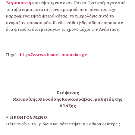
Σαρακοστή
που έφτιαχναν στον Πόντο. Εκεί κρέµαγαν από
το ταβάνι µια πατάτα ή ένα κρεµµύδι που πάνω του είχε
καρφωµένα εφτά φτερά κότας, το ηµερολόγιο αυτό το
ονόµαζαν «κουκουρά». Κι εδώ κάθε εβδοµάδα αφαιρούσαν
ένα φτερό κι έτσι µέτραγαν το χρόνο µέχρι την Ανάσταση.
Πηγή :
http://www.vimaorthodoxias.gr
Στέφανος
Μανεσίδης,ΘεοδόσηςΚουκουράβας, μαθητές της
Β΄Τάξης
ΠΡΟΗΓΟΎΜΕΝΟ
Πότε ανοίγει το Τριώδιο και πότε πέφτει η Καθαρά Δεύτερα ;