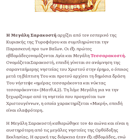
Η Μεγάλη Σαρακοστή
αρχίζει από τον εσπερινό της
Κυριακής της Τυροφάγου και συµπληρώνεται την
Παρασκευή προ των Βαΐων. Οι έξι πρώτες
εβδοµάδεςονοµάζονται Αγία και Μεγάλη
Τεσσαρακοστή
.
ΟνοµάζεταιΣαρακοστή, επειδή γίνεται σε ανάµνηση της
σαρανταήµερης νηστείας του Χριστού στην έρηµο, ο όποιος
µετά τη βάπτιση Του και προτού αρχίσει τη δηµόσια δράση
Του νήστεψε «ηµέρας τεσσαράκοντα και νύκτας
τεσσαράκοντα» (Ματθ.4,2). Τη λέµε Μεγάλη για να την
ξεχωρίζουµε από τη νηστεία που προηγείται των
Χριστουγέννων, η οποία χαρακτηρίζεται «Μικρή», επειδή
είναι ελαφρότερη.
Η Μεγάλη Σαρακοστή καθιερώθηκε τον 4ο αιώνα και είναι η
αυστηρότερη από τις µεγάλες νηστείες της Ορθόδοξης
Εκκλησίας. Η αρχική της διάρκεια ήταν έξι εβδοµάδες, ενώ