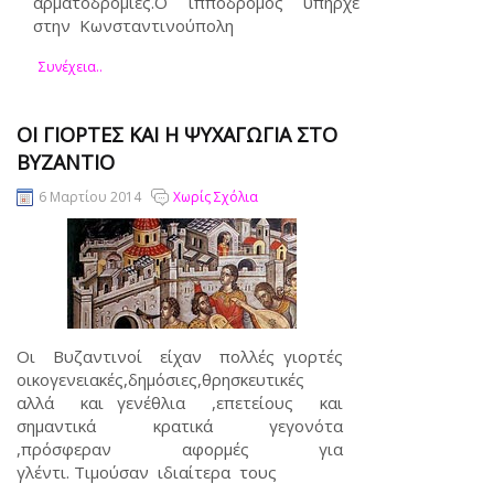
αρματοδρομίες.Ο ιπποδρομος υπήρχε
στην Κωνσταντινούπολη
Συνέχεια..
ΟΙ ΓΙΟΡΤΈΣ ΚΑΙ Η ΨΥΧΑΓΩΓΊΑ ΣΤΟ
ΒΥΖΆΝΤΙΟ
6 Μαρτίου 2014
Χωρίς Σχόλια
Οι Βυζαντινοί είχαν πολλές γιορτές
οικογενειακές,δημόσιες,θρησκευτικές
αλλά και γενέθλια ,επετείους και
σημαντικά κρατικά γεγονότα
,πρόσφεραν αφορμές για
γλέντι. Τιμούσαν ιδιαίτερα τους