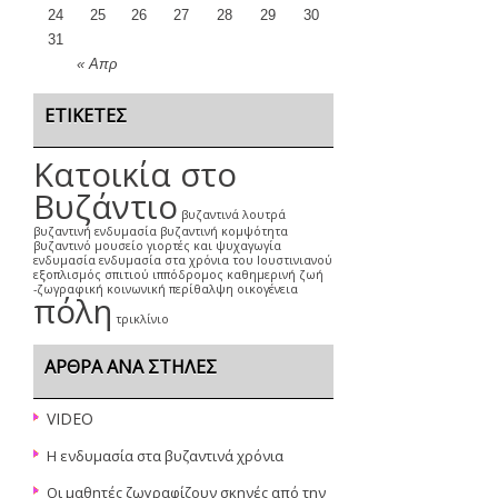
24
25
26
27
28
29
30
31
« Απρ
ΕΤΙΚΈΤΕΣ
Κατοικία στο
Βυζάντιο
βυζαντινά λουτρά
βυζαντινή ενδυμασία
βυζαντινή κομψότητα
βυζαντινό μουσείο
γιορτές και ψυχαγωγία
ενδυμασία
ενδυμασία στα χρόνια του Ιουστινιανού
εξοπλισμός σπιτιού
ιππόδρομος
καθημερινή ζωή
-ζωγραφική
κοινωνική περίθαλψη
οικογένεια
πόλη
τρικλίνιο
ΆΡΘΡΑ ΑΝΆ ΣΤΉΛΕΣ
VIDEO
Η ενδυμασία στα βυζαντινά χρόνια
Οι μαθητές ζωγραφίζουν σκηνές από την