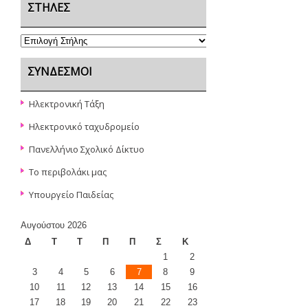
ΣΤΉΛΕΣ
ΣΎΝΔΕΣΜΟΙ
Ηλεκτρονική Τάξη
Ηλεκτρονικό ταχυδρομείο
Πανελλήνιο Σχολικό Δίκτυο
Το περιβολάκι μας
Υπουργείο Παιδείας
Αυγούστου 2026
Δ
Τ
Τ
Π
Π
Σ
Κ
1
2
3
4
5
6
7
8
9
10
11
12
13
14
15
16
17
18
19
20
21
22
23