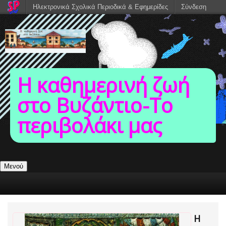
Ηλεκτρονικά Σχολικά Περιοδικά & Εφημερίδες
Σύνδεση
Η καθημερινή ζωή
στο Βυζάντιο-To
περιβολάκι μας
Μενού
Η