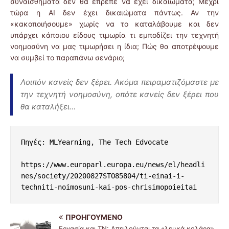
συναισθήματα δεν θα έπρεπε να έχει δικαιώματα; Μέχρι
τώρα η ΑΙ δεν έχει δικαιώματα πάντως. Αν την
«κακοποιήσουμε» χωρίς να το καταλάβουμε και δεν
υπάρχει κάποιου είδους τιμωρία τι εμποδίζει την τεχνητή
νοημοσύνη να μας τιμωρήσει η ίδια; Πώς θα αποτρέψουμε
να συμβεί το παραπάνω σενάριο;
Λοιπόν κανείς δεν ξέρει. Ακόμα πειραματιζόμαστε με
την τεχνητή νοημοσύνη, οπότε κανείς δεν ξέρει που
θα καταλήξει…
Πηγές: MLYearning, The Tech Edvocate 

https://www.europarl.europa.eu/news/el/headli
nes/society/20200827STO85804/ti-einai-i-
techniti-noimosuni-kai-pos-chrisimopoieitai
ΠΡΟΗΓΟΎΜΕΝΟ
Εργασία και ΤΝ: Απειλούνται τα «λευκά κολάρα»