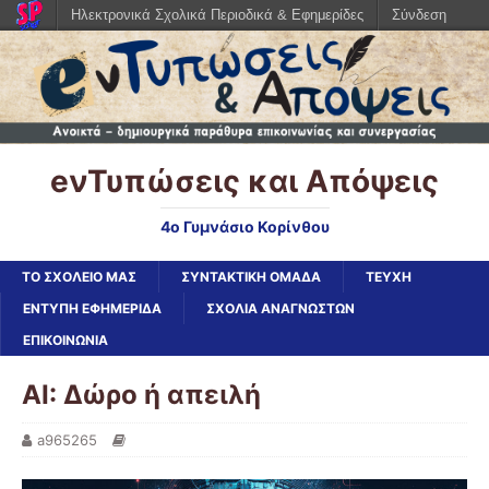
Ηλεκτρονικά Σχολικά Περιοδικά & Εφημερίδες
Σύνδεση
eνΤυπώσεις και Απόψεις
4ο Γυμνάσιο Κορίνθου
ΤΟ ΣΧΟΛΕΙΟ ΜΑΣ
ΣΥΝΤΑΚΤΙΚΗ ΟΜΑΔΑ
ΤΕΥΧΗ
ΈΝΤΥΠΗ ΕΦΗΜΕΡΊΔΑ
ΣΧΌΛΙΑ ΑΝΑΓΝΩΣΤΏΝ
ΕΠΙΚΟΙΝΩΝΙΑ
AI: Δώρο ή απειλή
a965265