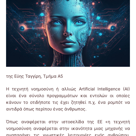
της Εύης Ταγγίρη, Τμήμα Α5
Η τεχνητή νοημοσύνη ή αλλιώς Artificial Intelligence (AI)
είναι ένα σύνολο προγραμμάτων και εντολών οι οποίες
κάνουν το οτιδήποτε τις έχει ζητηθεί π.χ. ένα ρομπότ να
αντιδρά όπως περίπου ένας άνθρωπος.
Όπως αναφέρεται στην ιστοσελίδα της ΕΕ «η τεχνητή
νοημοσύνση αναφέρεται στην ικανότητα μιας μηχανής να
αναπαράγει τις γνωστικές λειτουργίες ενός ανθρώπου,