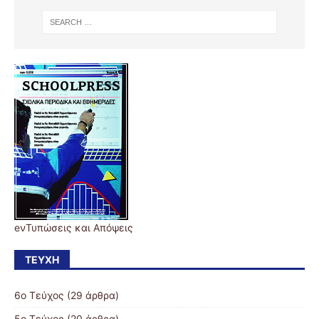
eνΤυπώσεις και Απόψεις
ΤΕΎΧΗ
6o Τεύχος
(29 άρθρα)
5o Τεύχος
(20 άρθρα)