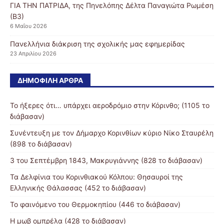
ΓΙΑ ΤΗΝ ΠΑΤΡΙΔΑ, της Πηνελόπης Δέλτα Παναγιώτα Ρωμέση
(Β3)
6 Μαΐου 2026
Πανελλήνια διάκριση της σχολικής μας εφημερίδας
23 Απριλίου 2026
ΔΗΜΟΦΙΛΉ ΆΡΘΡΑ
Το ήξερες ότι… υπάρχει αεροδρόμιο στην Κόρινθο; (1105 το
διάβασαν)
Συνέντευξη με τον Δήμαρχο Κορινθίων κύριο Νίκο Σταυρέλη
(898 το διάβασαν)
3 του Σεπτέμβρη 1843, Μακρυγιάννης (828 το διάβασαν)
Τα Δελφίνια του Κορινθιακού Κόλπου: Θησαυροί της
Ελληνικής Θάλασσας (452 το διάβασαν)
Το φαινόμενο του Θερμοκηπίου (446 το διάβασαν)
Η μωβ ομπρέλα (428 το διάβασαν)