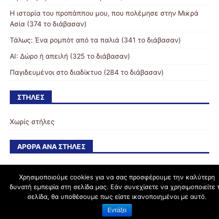
Η ιστορία του προπάππου μου, που πολέμησε στην Μικρά
Ασία (374 το διάβασαν)
Τάλως: Ένα ρομπότ από τα παλιά (341 το διάβασαν)
AI: Δώρο ή απειλή (325 το διάβασαν)
Παγιδευμένοι στο διαδίκτυο (284 το διάβασαν)
ΣΤΉΛΕΣ
Χωρίς στήλες
ΆΡΘΡΑ ΑΝΆ ΣΤΉΛΕΣ
Χρησιμοποιούμε cookies για να σας προσφέρουμε την καλύτερη
δυνατή εμπειρία στη σελίδα μας. Εάν συνεχίσετε να χρησιμοποιείτε 
schoolpress.sch.gr
σελίδα, θα υποθέσουμε πως είστε ικανοποιημένοι με αυτό.
Εντάξει
Όροι Χρήσης schoolpress.sch.gr
|
Δήλωση προσβασιμότητας