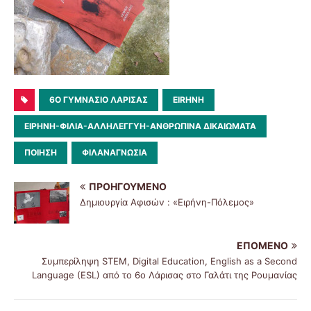
6O ΓΥΜΝΆΣΙΟ ΛΆΡΙΣΑΣ
EIRHNH
ΕΙΡΗΝΗ-ΦΙΛΙΑ-ΑΛΛΗΛΕΓΓΥΗ-ΑΝΘΡΩΠΙΝΑ ΔΙΚΑΙΩΜΑΤΑ
ΠΟΙΗΣΗ
ΦΙΛΑΝΑΓΝΩΣΊΑ
ΠΡΟΗΓΟΎΜΕΝΟ
Δημιουργία Αφισών : «Ειρήνη-Πόλεμος»
ΕΠΌΜΕΝΟ
Συμπερίληψη STEM, Digital Education, English as a Second
Language (ESL) από το 6ο Λάρισας στο Γαλάτι της Ρουμανίας