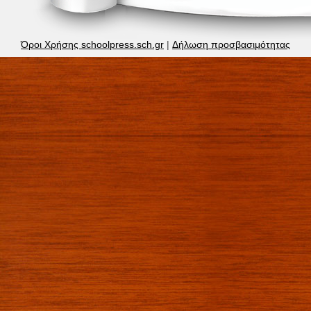
Όροι Χρήσης schoolpress.sch.gr
|
Δήλωση προσβασιμότητας