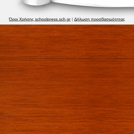
Όροι Χρήσης schoolpress.sch.gr
|
Δήλωση προσβασιμότητας