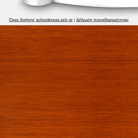
Όροι Χρήσης schoolpress.sch.gr
|
Δήλωση προσβασιμότητας