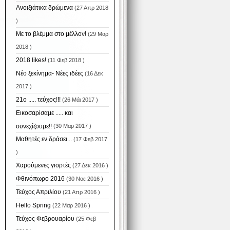
Ανοιξιάτικα δρώμενα
(27 Απρ 2018
)
Με το βλέμμα στο μέλλον!
(29 Μαρ
2018 )
2018 likes!
(11 Φεβ 2018 )
Νέο ξεκίνημα- Νέες ιδέες
(16 Δεκ
2017 )
21ο ..... τεύχος!!!
(26 Μάι 2017 )
Εικοσαρίσαμε ..... και
συνεχίζουμε!!
(30 Μαρ 2017 )
Μαθητές εν δράσει...
(17 Φεβ 2017
)
Χαρούμενες γιορτές
(27 Δεκ 2016 )
Φθινόπωρο 2016
(30 Νοε 2016 )
Τεύχος Απριλίου
(21 Απρ 2016 )
Hello Spring
(22 Μαρ 2016 )
Τεύχος Φεβρουαρίου
(25 Φεβ