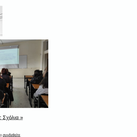
 Σχόλια »
να
συνδεθείτε
.