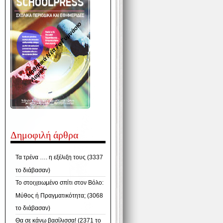
Μ
α
η
τ
ι
κ
ά
Ν
έ
α
7
ο
Γ
υ
μ
ν
ά
σ
ι
ο
Λ
α
μ
ί
α
θ
ς
Δημοφιλή άρθρα
Τα τρένα …. η εξέλιξη τους (3337
το διάβασαν)
Το στοιχειωμένο σπίτι στον Βόλο:
Μύθος ή Πραγματικότητα; (3068
το διάβασαν)
Θα σε κάνω βασίλισσα! (2371 το