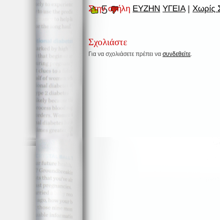
5
Στην στήλη
ΕΥΖΗΝ
ΥΓΕΙΑ
|
Χωρίς 
Σχολιάστε
Για να σχολιάσετε πρέπει να
συνδεθείτε
.