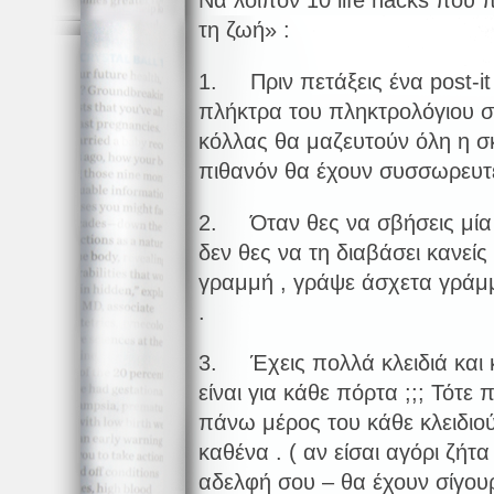
Να λοιπόν 10 life hacks που
τη ζωή» :
1. Πριν πετάξεις ένα post-i
πλήκτρα του πληκτρολόγιου σο
κόλλας θα μαζευτούν όλη η σ
πιθανόν θα έχουν συσσωρευτε
2. Όταν θες να σβήσεις μία 
δεν θες να τη διαβάσει κανείς 
γραμμή , γράψε άσχετα γράμμ
.
3. Έχεις πολλά κλειδιά και 
είναι για κάθε πόρτα ;;; Τότε 
πάνω μέρος του κάθε κλειδιο
καθένα . ( αν είσαι αγόρι ζήτ
αδελφή σου – θα έχουν σίγου