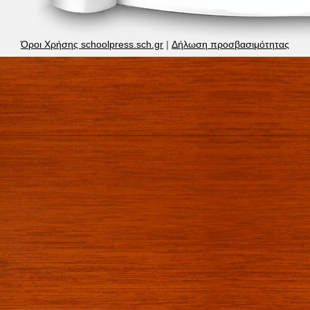
Όροι Χρήσης schoolpress.sch.gr
|
Δήλωση προσβασιμότητας