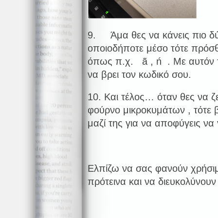
9. Άμα θες να κάνεις πιο δύ
οποιoδήποτε μέσο τότε πρόσ
όπως π.χ. ã , ń . Με αυτόν 
να βρει τον κωδικό σου.
10. Και τέλος… όταν θες να ζ
φούρνο μικροκυμάτων , τότε β
μαζί της για να αποφύγεις να 
Ελπίζω να σας φανούν χρήσιμ
πρότεινα και να διευκολύνουν