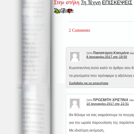
Στην στήλη
7η Τέχνη
ΕΠΙΣΚΕΨΕΙΣ
7
Σχόλια »
2 Comments
Πασαπόρτη Κατερίνα
Ο/Η
λέει
8 Ιανουαρίου 2017 στις 19:50
Κωνσταντίνα,πολύ καλό το άρθρο σου.Μ
τα μηνύματα που πρόσφερε η αξιόλογη
Συνδεθείτε για να απαντήσετε
ΠΡΟΣΜΙΤΗ ΧΡΙΣΤΙΝΑ
Ο/Η
λέει
10 Ιανουαρίου 2017 στις 22:51
θα θέλαμε να σας εκφράσουμε τα συγχα
για την ωραία παρουσίαση της παράστα
Με ιδιαίτερη εκτίμηση,