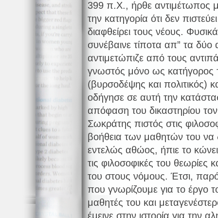
399 π.Χ., ήρθε αντιμέτωπος μ
την κατηγορία ότι δεν πιστεύ
διαφθείρει τους νέους. Φυσικ
συνέβαινε τίποτα απ” τα δύο 
αντιμετώπιζε από τους αντιπά
γνωστός μόνο ως κατήγορος 
(βυρσοδέψης και πολιτικός) κ
οδήγησε σε αυτή την κατάστα
απόφαση του δικαστηρίου τον
Σωκράτης πιστός στις φιλοσοφ
βοήθεια των μαθητών του να δ
εντελώς αθώος, ήπιε το κώνε
τις φιλοσοφικές του θεωρίες 
του στους νόμους. Έτσι, παρ
που γνωρίζουμε για το έργο 
μαθητές του και μεταγενέστε
έμεινε στην ιστορία για την α