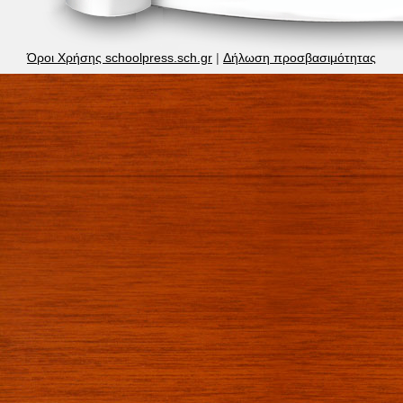
Όροι Χρήσης schoolpress.sch.gr
|
Δήλωση προσβασιμότητας