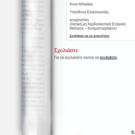
Άννα Μπικάκη
Υπεύθυνη Επικοινωνίας
anagnorisis
(Αστική μη Κερδοσκοπική Εταιρεία
Θεάτρου – Κινηματογράφου)
Συνδεθείτε για να απαντήσετε
Σχολιάστε
Για να σχολιάσετε πρέπει να
συνδεθείτε
.
© 