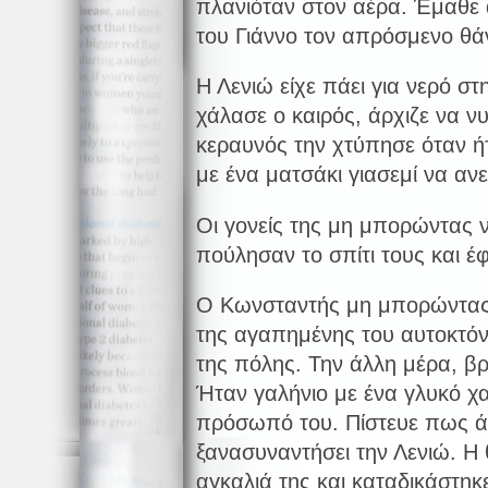
πλανιόταν στον αέρα. Έμαθε α
του Γιάννο τον απρόσμενο θά
Η Λενιώ είχε πάει για νερό σ
χάλασε ο καιρός, άρχιζε να ν
κεραυνός την χτύπησε όταν ή
με ένα ματσάκι γιασεμί να ανε
Οι γονείς της μη μπορώντας ν
πούλησαν το σπίτι τους και 
Ο Κωνσταντής μη μπορώντας 
της αγαπημένης του αυτοκτό
της πόλης. Την άλλη μέρα, β
Ήταν γαλήνιο με ένα γλυκό χ
πρόσωπό του. Πίστευε πως ά
ξανασυναντήσει την Λενιώ. Η 
αγκαλιά της και καταδικάστηκε