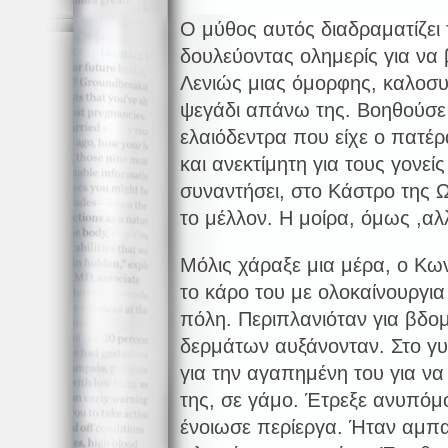
Ο μύθος αυτός διαδραματίζει
δουλεύοντας ολημερίς για να 
Λενιώς μιας όμορφης, καλοσυ
ψεγάδι απάνω της. Βοηθούσε
ελαιόδεντρα που είχε ο πατέ
και ανεκτίμητη για τους γονεί
συναντήσει, στο Κάστρο της Ω
το μέλλον. Η μοίρα, όμως ,αλλ
Μόλις χάραξε μια μέρα, ο Κ
το κάρο του με ολοκαίνουργια
πόλη. Περιπλανιόταν για βδομ
δερμάτων αυξάνονταν. Στο γυ
για την αγαπημένη του για να
της, σε γάμο. Έτρεξε ανυπόμο
ένοιωσε περίεργα. Ήταν αμπα