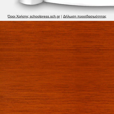
Όροι Χρήσης schoolpress.sch.gr
|
Δήλωση προσβασιμότητας