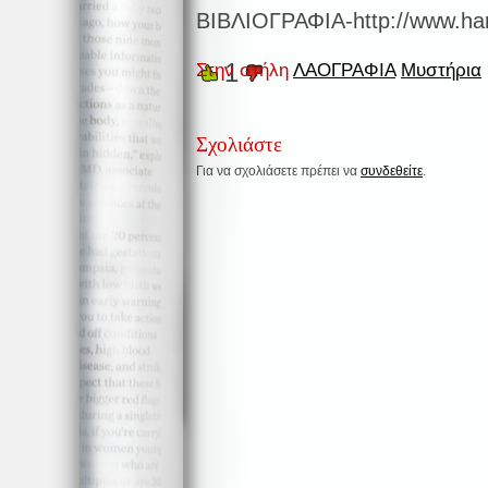
ΒΙΒΛΙΟΓΡΑΦΙΑ-http://www.harm
1
Στην στήλη
ΛΑΟΓΡΑΦΙΑ
Μυστήρια
Σχολιάστε
Για να σχολιάσετε πρέπει να
συνδεθείτε
.