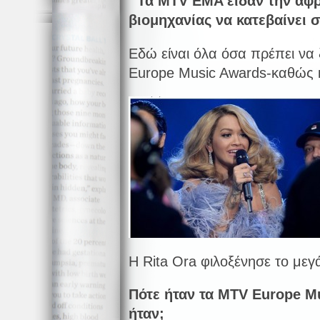
Τα
MTV
EMA
είδαν την αφ
βιομηχανίας να κατεβαίνει σ
Εδώ είναι όλα όσα πρέπει να 
Europe Music Awards-καθώς 
Η Rita Ora φιλοξένησε το μεγ
Πότε ήταν τα
MTV
Europe
M
ήταν;