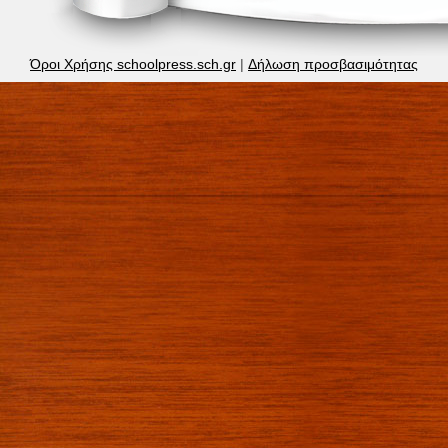
Όροι Χρήσης schoolpress.sch.gr
|
Δήλωση προσβασιμότητας