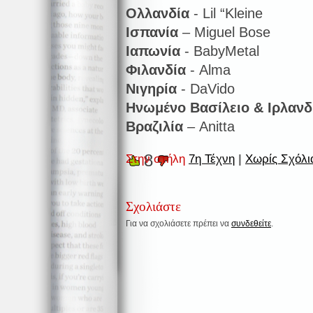
Ολλανδία
- Lil “Kleine
Ισπανία
– Miguel Bose
Ιαπωνία
- BabyMetal
Φιλανδία
- Alma
Νιγηρία
- DaVido
Ηνωμένο Βασίλειο & Ιρλανδ
Βραζιλία
– Anitta
8
Στην στήλη
7η Τέχνη
|
Χωρίς Σχόλι
Σχολιάστε
Για να σχολιάσετε πρέπει να
συνδεθείτε
.