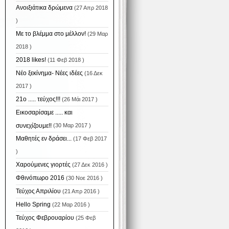
Ανοιξιάτικα δρώμενα
(27 Απρ 2018
)
Με το βλέμμα στο μέλλον!
(29 Μαρ
2018 )
2018 likes!
(11 Φεβ 2018 )
Νέο ξεκίνημα- Νέες ιδέες
(16 Δεκ
2017 )
21ο ..... τεύχος!!!
(26 Μάι 2017 )
Εικοσαρίσαμε ..... και
συνεχίζουμε!!
(30 Μαρ 2017 )
Μαθητές εν δράσει...
(17 Φεβ 2017
)
Χαρούμενες γιορτές
(27 Δεκ 2016 )
Φθινόπωρο 2016
(30 Νοε 2016 )
Τεύχος Απριλίου
(21 Απρ 2016 )
Hello Spring
(22 Μαρ 2016 )
Τεύχος Φεβρουαρίου
(25 Φεβ