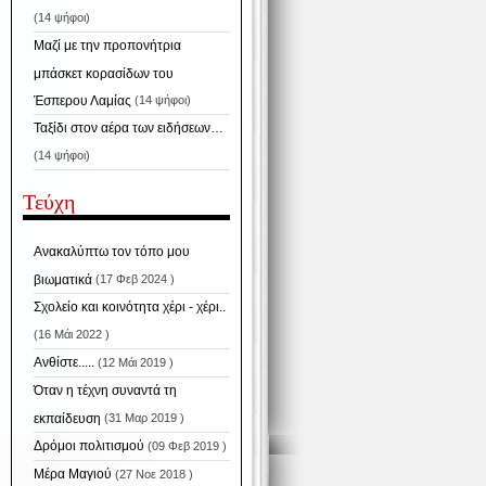
(14 ψήφοι)
Μαζί με την προπονήτρια
μπάσκετ κορασίδων του
Έσπερου Λαμίας
(14 ψήφοι)
Ταξίδι στον αέρα των ειδήσεων…
(14 ψήφοι)
Τεύχη
Ανακαλύπτω τον τόπο μου
βιωματικά
(17 Φεβ 2024 )
Σχολείο και κοινότητα χέρι - χέρι..
(16 Μάι 2022 )
Ανθίστε.....
(12 Μάι 2019 )
Όταν η τέχνη συναντά τη
εκπαίδευση
(31 Μαρ 2019 )
Δρόμοι πολιτισμού
(09 Φεβ 2019 )
Μέρα Μαγιού
(27 Νοε 2018 )