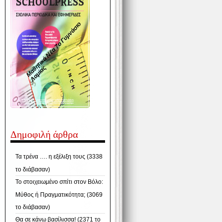
Μ
α
η
τ
ι
κ
ά
Ν
έ
α
7
ο
Γ
υ
μ
ν
ά
σ
ι
ο
Λ
α
μ
ί
α
θ
ς
Δημοφιλή άρθρα
Τα τρένα …. η εξέλιξη τους (3338
το διάβασαν)
Το στοιχειωμένο σπίτι στον Βόλο:
Μύθος ή Πραγματικότητα; (3069
το διάβασαν)
Θα σε κάνω βασίλισσα! (2371 το