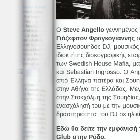
Ο
Steve Angello
γεννημένος
Γιόζεφσον Φραγκόγιαννης
σ
Ελληνοσουηδός DJ, μουσικός
ιδιοκτήτης δισκογραφικής εται
των Swedish House Mafia, μαζ
και Sebastian Ingrosso. Ο An
από Έλληνα πατέρα και Σουη
στην Αθήνα της Ελλάδας. Μ
στην Στοκχόλμη της Σουηδίας,
ενασχόλησή του με την μουσικ
δραστηριότητα του DJ σε ηλικ
Εδώ θα δείτε την εμφάνισή
Glub
στην Ρόδο.