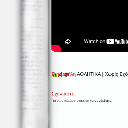
4
Στην στήλη
ΑΘΛΗΤΙΚΑ
|
Χωρίς Σχό
Σχολιάστε
Για να σχολιάσετε πρέπει να
συνδεθείτε
.