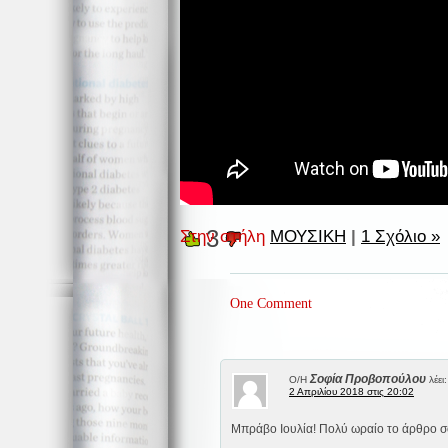
3
Στην στήλη
ΜΟΥΣΙΚΗ
|
1 Σχόλιο »
One Comment
Σοφία Προβοπούλου
Ο/Η
λέει:
2 Απριλίου 2018 στις 20:02
Μπράβο Ιουλία! Πολύ ωραίο το άρθρο σ