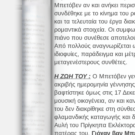
Μπετόβεν αν και ανήκει περισ
συνδέθηκε με το κίνημα του 
και τα τελευταία του έργα δια
ρομαντικά στοιχεία. Οι συμφων
πιάνο που συνέθεσε αποτελού
Από πολλούς αναγνωρίζεται ω
ιδιοφυίες, παράδειγμα και μέ
μεταγενέστερους συνθέτες.
Η ΖΩΗ ΤΟΥ :
Ο Μπετόβεν γεν
ακριβής ημερομηνία γέννησης 
βαφτίστηκε όμως στις 17 Δεκ
μουσική οικογένεια, αν και κ
του δεν διακρίθηκε στη σύνθ
φλαμανδικής καταγωγής και δ
Αυλή του Πρίγκηπα Εκλέκτορα
πατέρας του,
Γιόχαν βαν Μπ