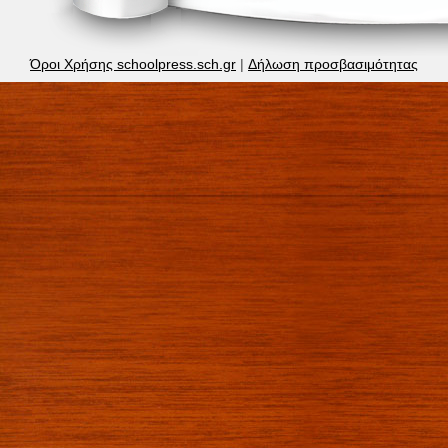
Όροι Χρήσης schoolpress.sch.gr
|
Δήλωση προσβασιμότητας