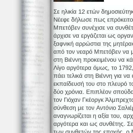
Σε ηλικία 12 ετών δημοσιεύτη
Νέεφε δήλωσε πως επρόκειτο 
Μπετόβεν συνέχισε να συνθέ
άρχισε να εργάζεται ως οργαν
ξαφνική αρρώστια της μητέρας
από τον νεαρό Μπετόβεν να μ
στη Βιέννη προκειμένου να κ
Λίγο αργότερα όμως, το 1792,
πάει τελικά στη Βιέννη για να
εκπαίδευσή του στο πλευρό τ
δύο χρόνια. Επιπλέον σπούδασ
τον Γιόχαν Γκέοργκ Άλμπρεχτ
σύνθεση με τον Αντόνιο Σαλιέρ
αναγνωρίζεται η αξία του, αρ
αργότερα και ως συνθέτης. Σε
των συνθετών της εποχής, ο 