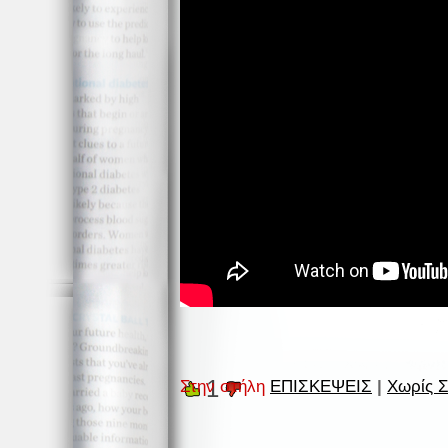
1
Στην στήλη
ΕΠΙΣΚΕΨΕΙΣ
|
Χωρίς Σ