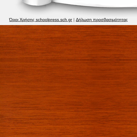
Όροι Χρήσης schoolpress.sch.gr
|
Δήλωση προσβασιμότητας