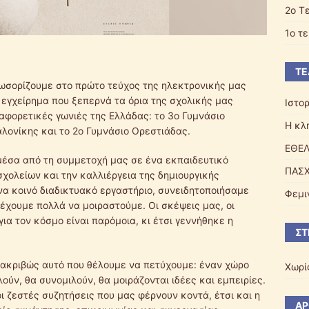
2o Τ
1ο τ
ΤΕ
ωσορίζουμε στο πρώτο τεύχος της ηλεκτρονικής μας
 εγχείρημα που ξεπερνά τα όρια της σχολικής μας
Ιστο
ιαφορετικές γωνιές της Ελλάδας: το 3ο Γυμνάσιο
Η κλ
λονίκης και το 2ο Γυμνάσιο Ορεστιάδας.
ΕΘΕΛ
 μέσα από τη συμμετοχή μας σε ένα εκπαιδευτικό
ΠΑΣΧ
χολείων και την καλλιέργεια της δημιουργικής
α κοινό διαδικτυακό εργαστήριο, συνειδητοποιήσαμε
Φεμι
έχουμε πολλά να μοιραστούμε. Οι σκέψεις μας, οι
για τον κόσμο είναι παρόμοια, κι έτσι γεννήθηκε η
ΣΤ
ι ακριβώς αυτό που θέλουμε να πετύχουμε: έναν χώρο
Χωρί
ούν, θα συνομιλούν, θα μοιράζονται ιδέες και εμπειρίες.
ι ζεστές συζητήσεις που μας φέρνουν κοντά, έτσι και η
ΆΡ