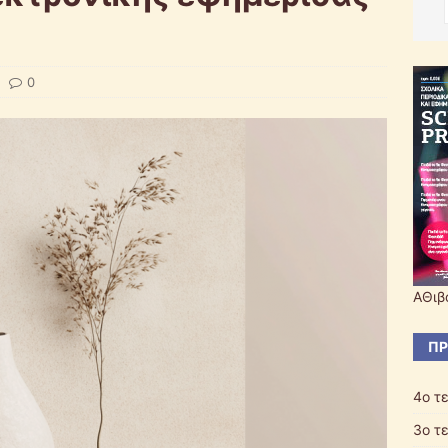
0
ΑΘιβ
ΠΡ
4ο τ
3o τ