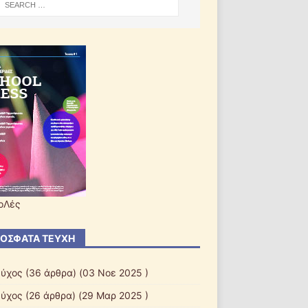
οΛές
ΌΣΦΑΤΑ ΤΕΎΧΗ
εύχος
(36 άρθρα) (03 Νοε 2025 )
εύχος
(26 άρθρα) (29 Μαρ 2025 )